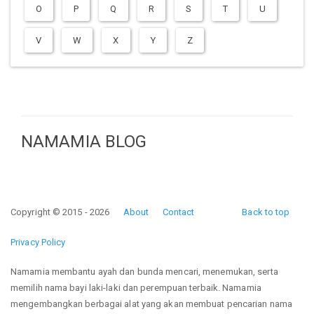
O
P
Q
R
S
T
U
V
W
X
Y
Z
NAMAMIA BLOG
Copyright © 2015 - 2026
About
Contact
Back to top
Privacy Policy
Namamia membantu ayah dan bunda mencari, menemukan, serta
memilih nama bayi laki-laki dan perempuan terbaik. Namamia
mengembangkan berbagai alat yang akan membuat pencarian nama