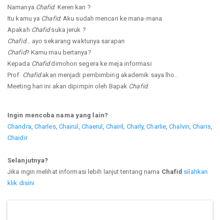
Namanya
Chafid
. Keren kan ?
Itu kamu ya
Chafid
. Aku sudah mencari ke mana-mana
Apakah
Chafid
suka jeruk ?
Chafid
... ayo sekarang waktunya sarapan
Chafid
? Kamu mau bertanya?
Kepada
Chafid
dimohon segera ke meja informasi
Prof.
Chafid
akan menjadi pembimbing akademik saya lho..
Meeting hari ini akan dipimpin oleh Bapak
Chafid
.
Ingin mencoba nama yang lain?
Chandra
,
Charles
,
Chairul
,
Chaerul
,
Chairil
,
Charly
,
Charlie
,
Chalvin
,
Charis
,
Chaidir
Selanjutnya?
Jika ingin melihat informasi lebih lanjut tentang nama
Chafid
silahkan
klik disini