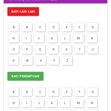
BAYI LAKI-LAKI
A
B
C
D
E
F
G
H
I
J
K
L
M
N
O
P
Q
R
S
T
U
V
W
X
Y
Z
BAYI PEREMPUAN
A
B
C
D
E
F
G
H
I
J
K
L
M
N