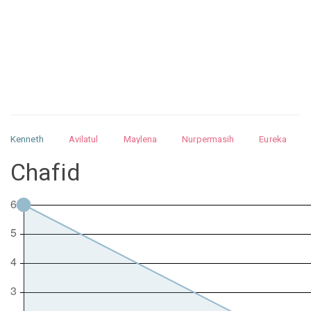
Kenneth
Avilatul
Maylena
Nurpermasih
Eureka
Julita
Matthew
Isabella
Arquelao
Kayla
Kayla
Chafid
Nurhilman
Pathin
Muhalis
Abdullah