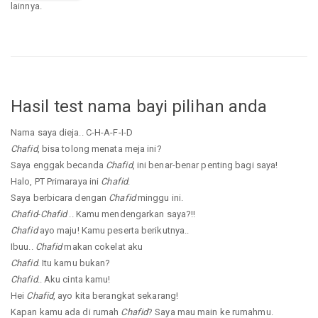
lainnya.
Hasil test nama bayi pilihan anda
Nama saya dieja.. C-H-A-F-I-D
Chafid
, bisa tolong menata meja ini?
Saya enggak becanda
Chafid
, ini benar-benar penting bagi saya!
Halo, PT Primaraya ini
Chafid
.
Saya berbicara dengan
Chafid
minggu ini.
Chafid
-
Chafid
.. Kamu mendengarkan saya?!!
Chafid
ayo maju! Kamu peserta berikutnya..
Ibuu..
Chafid
makan cokelat aku
Chafid
. Itu kamu bukan?
Chafid
.. Aku cinta kamu!
Hei
Chafid
, ayo kita berangkat sekarang!
Kapan kamu ada di rumah
Chafid
? Saya mau main ke rumahmu.