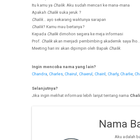
Itu kamu ya
Chalik
. Aku sudah mencari ke mana-mana
Apakah
Chalik
suka jeruk ?
Chalik
... ayo sekarang waktunya sarapan
Chalik
? Kamu mau bertanya?
Kepada
Chalik
dimohon segera ke meja informasi
Prof.
Chalik
akan menjadi pembimbing akademik saya lho..
Meeting hari ini akan dipimpin oleh Bapak
Chalik
.
Ingin mencoba nama yang lain?
Chandra
,
Charles
,
Chairul
,
Chaerul
,
Chairil
,
Charly
,
Charlie
,
Ch
Selanjutnya?
Jika ingin melihat informasi lebih lanjut tentang nama
Chal
Nama Ba
Aku adalah b