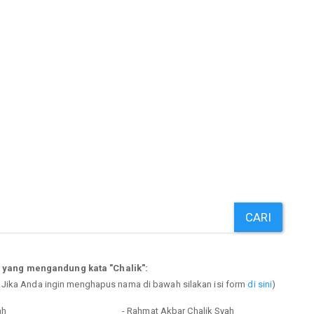
CARI
 yang mengandung kata "Chalik":
. Jika Anda ingin menghapus nama di bawah silakan isi form
di sini
)
ah
- Rahmat Akbar Chalik Syah