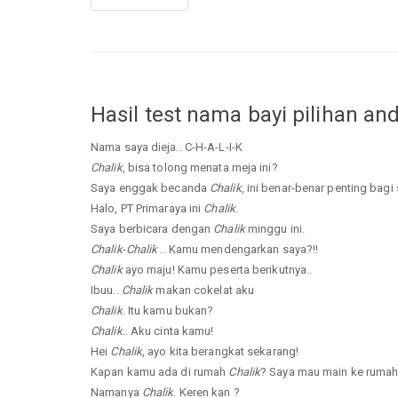
Hasil test nama bayi pilihan an
Nama saya dieja.. C-H-A-L-I-K
Chalik
, bisa tolong menata meja ini?
Saya enggak becanda
Chalik
, ini benar-benar penting bagi 
Halo, PT Primaraya ini
Chalik
.
Saya berbicara dengan
Chalik
minggu ini.
Chalik
-
Chalik
.. Kamu mendengarkan saya?!!
Chalik
ayo maju! Kamu peserta berikutnya..
Ibuu..
Chalik
makan cokelat aku
Chalik
. Itu kamu bukan?
Chalik
.. Aku cinta kamu!
Hei
Chalik
, ayo kita berangkat sekarang!
Kapan kamu ada di rumah
Chalik
? Saya mau main ke ruma
Namanya
Chalik
. Keren kan ?