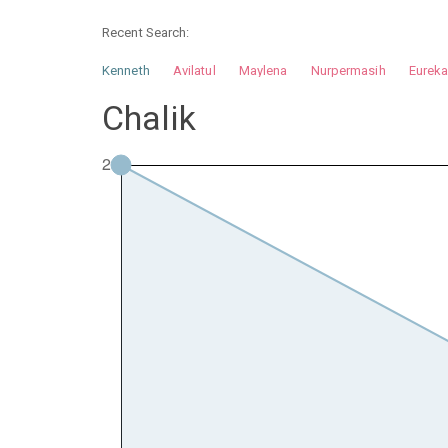
Recent Search:
Kenneth
Avilatul
Maylena
Nurpermasih
Eurek
Nurhilman
Pathin
Muhalis
Abdullah
Chalik