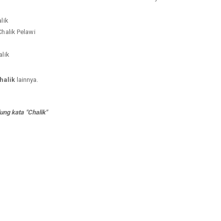
lik
Chalik Pelawi
alik
halik
lainnya.
ng kata "Chalik"