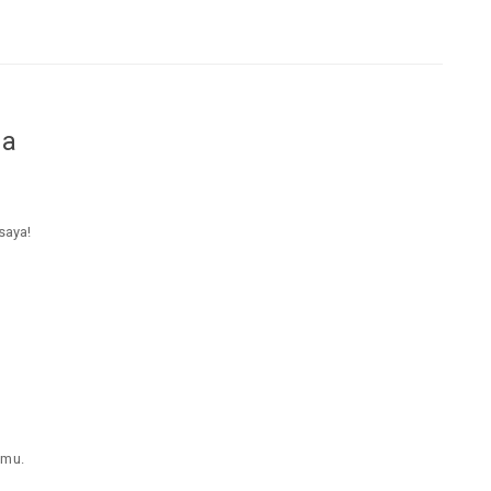
da
saya!
hmu.