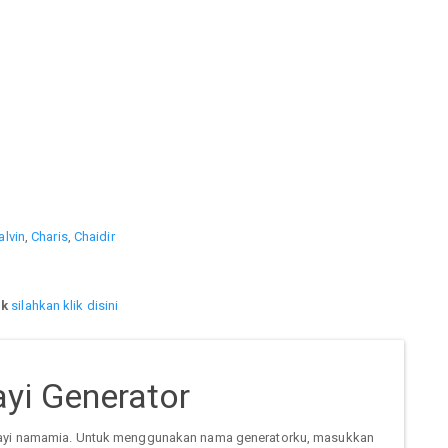
alvin
,
Charis
,
Chaidir
ik
silahkan klik disini
yi Generator
ayi namamia. Untuk menggunakan nama generatorku, masukkan