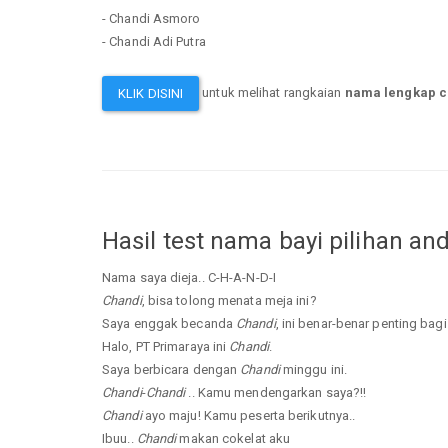
- Chandi Asmoro
- Chandi Adi Putra
untuk melihat rangkaian
nama lengkap c
KLIK DISINI
Hasil test nama bayi pilihan an
Nama saya dieja.. C-H-A-N-D-I
Chandi
, bisa tolong menata meja ini?
Saya enggak becanda
Chandi
, ini benar-benar penting bagi
Halo, PT Primaraya ini
Chandi
.
Saya berbicara dengan
Chandi
minggu ini.
Chandi
-
Chandi
.. Kamu mendengarkan saya?!!
Chandi
ayo maju! Kamu peserta berikutnya..
Ibuu..
Chandi
makan cokelat aku