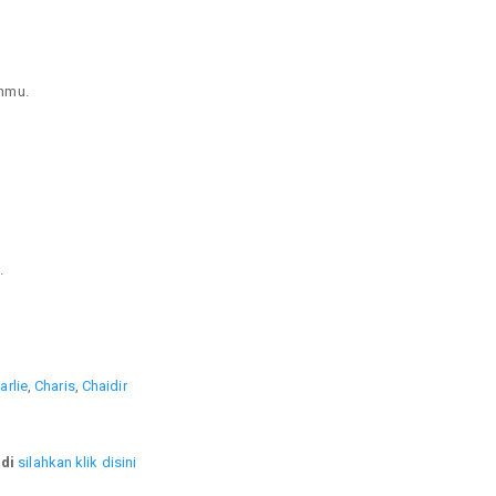
hmu.
.
arlie
,
Charis
,
Chaidir
di
silahkan klik disini