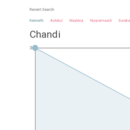
Recent Search:
Kenneth
Avilatul
Maylena
Nurpermasih
Eurek
Nurhilman
Pathin
Muhalis
Abdullah
Chandi