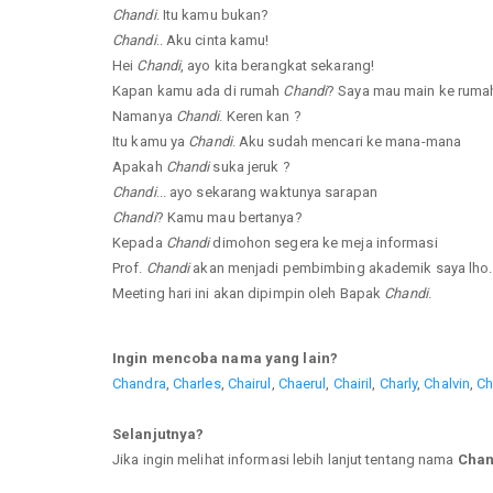
Chandi
. Itu kamu bukan?
Chandi
.. Aku cinta kamu!
Hei
Chandi
, ayo kita berangkat sekarang!
Kapan kamu ada di rumah
Chandi
? Saya mau main ke ruma
Namanya
Chandi
. Keren kan ?
Itu kamu ya
Chandi
. Aku sudah mencari ke mana-mana
Apakah
Chandi
suka jeruk ?
Chandi
... ayo sekarang waktunya sarapan
Chandi
? Kamu mau bertanya?
Kepada
Chandi
dimohon segera ke meja informasi
Prof.
Chandi
akan menjadi pembimbing akademik saya lho.
Meeting hari ini akan dipimpin oleh Bapak
Chandi
.
Ingin mencoba nama yang lain?
Chandra
,
Charles
,
Chairul
,
Chaerul
,
Chairil
,
Charly
,
Chalvin
,
Ch
Selanjutnya?
Jika ingin melihat informasi lebih lanjut tentang nama
Chan