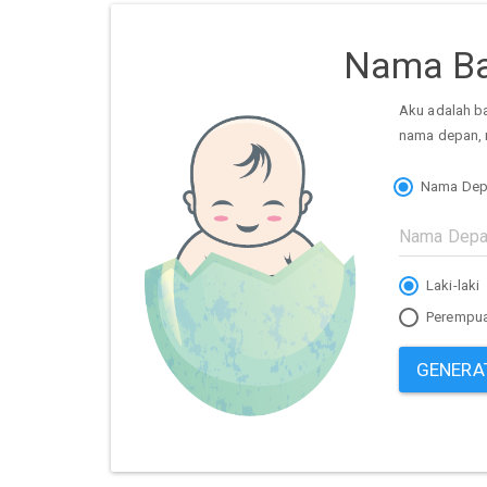
Nama Ba
Aku adalah b
nama depan, 
Nama Dep
Laki-laki
Perempu
GENERA