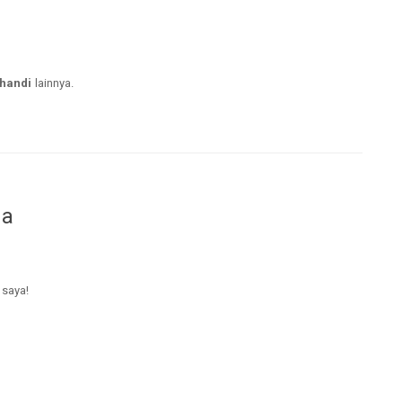
handi
lainnya.
da
 saya!