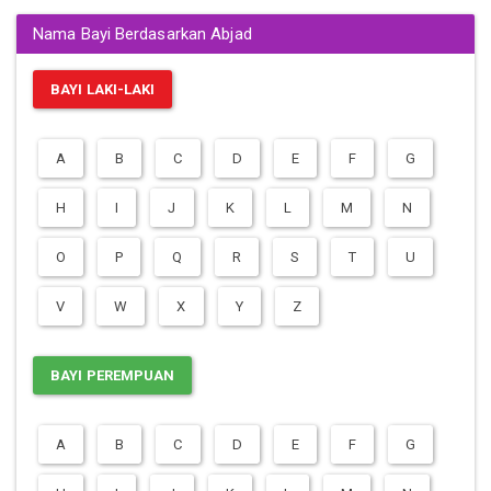
Nama Bayi Berdasarkan Abjad
BAYI LAKI-LAKI
A
B
C
D
E
F
G
H
I
J
K
L
M
N
O
P
Q
R
S
T
U
V
W
X
Y
Z
BAYI PEREMPUAN
A
B
C
D
E
F
G