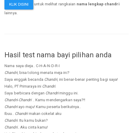
untuk melihat rangkaian
nama lengkap chandri
KLIK DISINI
lainnya.
Hasil test nama bayi pilihan anda
Nama saya dieja.. C-H-A-N-D-R-I
Chandri
, bisa tolong menata meja ini?
Saya enggak becanda
Chandri
, ini benar-benar penting bagi saya!
Halo, PT Primaraya ini
Chandri
.
Saya berbicara dengan
Chandri
minggu ini.
Chandri
-
Chandri
.. Kamu mendengarkan saya?!!
Chandri
ayo maju! Kamu peserta berikutnya..
Ibuu..
Chandri
makan cokelat aku
Chandri
. Itu kamu bukan?
Chandri
.. Aku cinta kamu!