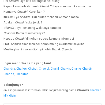
Hei
Chandri
, ayo kita berangkat sekarang!
Kapan kamu ada di rumah
Chandri
? Saya mau main ke rumahmu.
Namanya
Chandri
. Keren kan ?
Itu kamu ya
Chandri
. Aku sudah mencari ke mana-mana
Apakah
Chandri
suka jeruk ?
Chandri
... ayo sekarang waktunya sarapan
Chandri
? Kamu mau bertanya?
Kepada
Chandri
dimohon segera ke meja informasi
Prof.
Chandri
akan menjadi pembimbing akademik saya lho..
Meeting hari ini akan dipimpin oleh Bapak
Chandri
.
Ingin mencoba nama yang lain?
Chandra
,
Charles
,
Chairul
,
Chaerul
,
Chairil
,
Chalvin
,
Charlie
,
Chaidir
,
Charlos
,
Charisma
Selanjutnya?
Jika ingin melihat informasi lebih lanjut tentang nama
Chandri
silahkan
klik disini