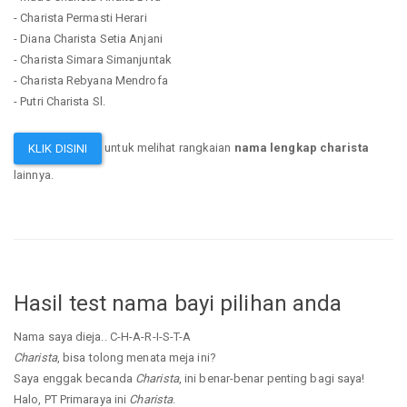
- Charista Permasti Herari
- Diana Charista Setia Anjani
- Charista Simara Simanjuntak
- Charista Rebyana Mendrofa
- Putri Charista Sl.
untuk melihat rangkaian
nama lengkap charista
KLIK DISINI
lainnya.
Hasil test nama bayi pilihan anda
Nama saya dieja.. C-H-A-R-I-S-T-A
Charista
, bisa tolong menata meja ini?
Saya enggak becanda
Charista
, ini benar-benar penting bagi saya!
Halo, PT Primaraya ini
Charista
.