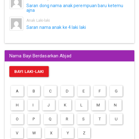
Saran dong nama anak perempuan baru ketemu
ajna
Anak Laki-laki
Saran nama anak ke 4 laki laki
Nama Bayi Berdasarkan Abjad
BAYI LAKI-LAKI
A
B
C
D
E
F
G
H
I
J
K
L
M
N
O
P
Q
R
S
T
U
V
W
X
Y
Z