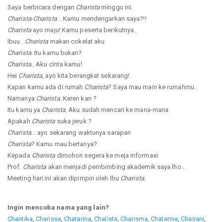
Saya berbicara dengan
Charista
minggu ini.
Charista
-
Charista
.. Kamu mendengarkan saya?!!
Charista
ayo maju! Kamu peserta berikutnya..
Ibuu..
Charista
makan cokelat aku
Charista
. Itu kamu bukan?
Charista
.. Aku cinta kamu!
Hei
Charista
, ayo kita berangkat sekarang!
Kapan kamu ada di rumah
Charista
? Saya mau main ke rumahmu.
Namanya
Charista
. Keren kan ?
Itu kamu ya
Charista
. Aku sudah mencari ke mana-mana
Apakah
Charista
suka jeruk ?
Charista
... ayo sekarang waktunya sarapan
Charista
? Kamu mau bertanya?
Kepada
Charista
dimohon segera ke meja informasi
Prof.
Charista
akan menjadi pembimbing akademik saya lho..
Meeting hari ini akan dipimpin oleh Ibu
Charista
.
Ingin mencoba nama yang lain?
Chantika
,
Charissa
,
Chatarina
,
Chalista
,
Charisma
,
Chaterine
,
Chairani
,