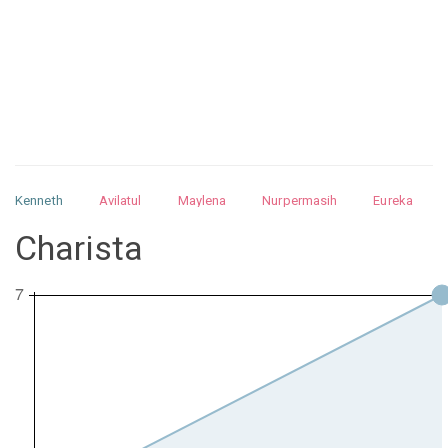
Kenneth
Avilatul
Maylena
Nurpermasih
Eureka
Julita
Matthew
Isabella
Arquelao
Kayla
Kayla
Charista
Nurhilman
Pathin
Muhalis
Abdullah