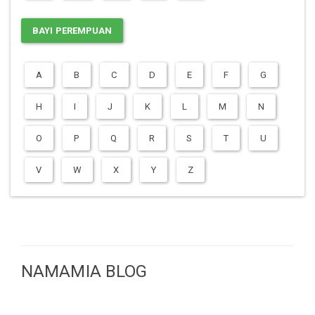
BAYI PEREMPUAN
A
B
C
D
E
F
G
H
I
J
K
L
M
N
O
P
Q
R
S
T
U
V
W
X
Y
Z
NAMAMIA BLOG