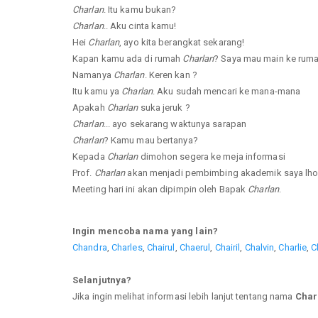
Charlan
. Itu kamu bukan?
Charlan
.. Aku cinta kamu!
Hei
Charlan
, ayo kita berangkat sekarang!
Kapan kamu ada di rumah
Charlan
? Saya mau main ke rum
Namanya
Charlan
. Keren kan ?
Itu kamu ya
Charlan
. Aku sudah mencari ke mana-mana
Apakah
Charlan
suka jeruk ?
Charlan
... ayo sekarang waktunya sarapan
Charlan
? Kamu mau bertanya?
Kepada
Charlan
dimohon segera ke meja informasi
Prof.
Charlan
akan menjadi pembimbing akademik saya lho
Meeting hari ini akan dipimpin oleh Bapak
Charlan
.
Ingin mencoba nama yang lain?
Chandra
,
Charles
,
Chairul
,
Chaerul
,
Chairil
,
Chalvin
,
Charlie
,
C
Selanjutnya?
Jika ingin melihat informasi lebih lanjut tentang nama
Char