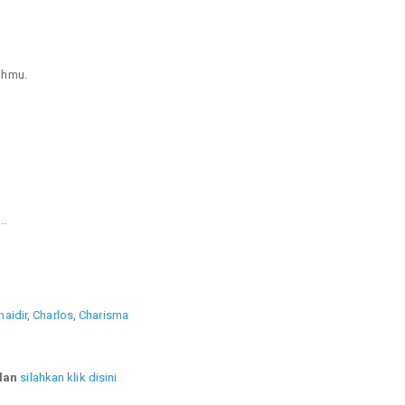
ahmu.
..
haidir
,
Charlos
,
Charisma
lan
silahkan klik disini