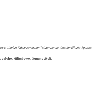
perti
Charlan Fidely Juniawan Telaumbanua, Charlan Elkaria Agastia,
abaloho, Hilimbowo, Gunungsitoli
.