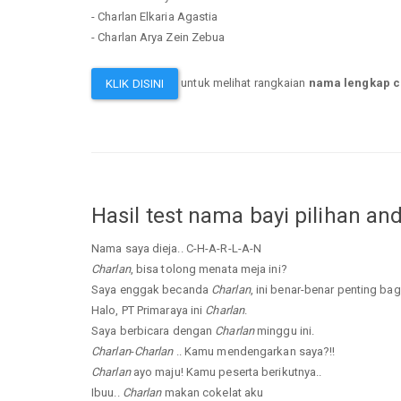
- Charlan Elkaria Agastia
- Charlan Arya Zein Zebua
untuk melihat rangkaian
nama lengkap c
KLIK DISINI
Hasil test nama bayi pilihan an
Nama saya dieja.. C-H-A-R-L-A-N
Charlan
, bisa tolong menata meja ini?
Saya enggak becanda
Charlan
, ini benar-benar penting bag
Halo, PT Primaraya ini
Charlan
.
Saya berbicara dengan
Charlan
minggu ini.
Charlan
-
Charlan
.. Kamu mendengarkan saya?!!
Charlan
ayo maju! Kamu peserta berikutnya..
Ibuu..
Charlan
makan cokelat aku