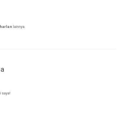
harlan
lainnya.
da
i saya!