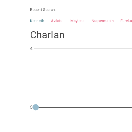
Recent Search:
Kenneth
Avilatul
Maylena
Nurpermasih
Eurek
Nurhilman
Pathin
Muhalis
Abdullah
Charlan