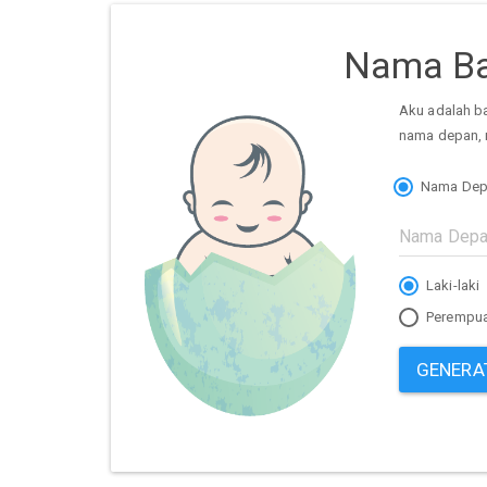
Nama Ba
Aku adalah b
nama depan, 
Nama Dep
Laki-laki
Perempu
GENERA