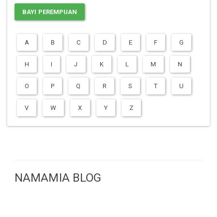
BAYI PEREMPUAN
A
B
C
D
E
F
G
H
I
J
K
L
M
N
O
P
Q
R
S
T
U
V
W
X
Y
Z
NAMAMIA BLOG