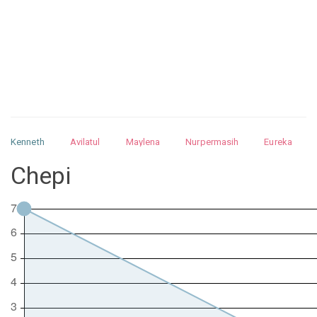
Kenneth
Avilatul
Maylena
Nurpermasih
Eureka
Julita
Matthew
Isabella
Arquelao
Kayla
Kayla
Chepi
Nurhilman
Pathin
Muhalis
Abdullah