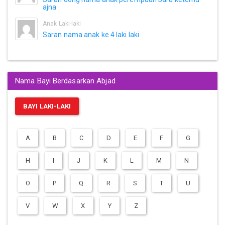
ajna
Anak Laki-laki
Saran nama anak ke 4 laki laki
Nama Bayi Berdasarkan Abjad
BAYI LAKI-LAKI
A
B
C
D
E
F
G
H
I
J
K
L
M
N
O
P
Q
R
S
T
U
V
W
X
Y
Z