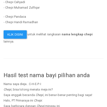
- Chepi Cahyadi
- Chepi Muhamad Zulfiqar
- Chepi Pandaca
- Chepi Handi Ramadhan
untuk melihat rangkaian
nama lengkap chepi
KLIK DISINI
lainnya.
Hasil test nama bayi pilihan anda
Nama saya dieja.. C-H-E-P-I
Chepi
, bisa tolong menata meja ini?
Saya enggak becanda
Chepi
, ini benar-benar penting bagi saya!
Halo, PT Primaraya ini
Chepi
.
Saya berbicara dengan
Chepi
minggu ini.