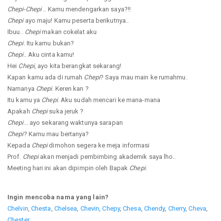
Chepi
-
Chepi
.. Kamu mendengarkan saya?!!
Chepi
ayo maju! Kamu peserta berikutnya..
Ibuu..
Chepi
makan cokelat aku
Chepi
. Itu kamu bukan?
Chepi
.. Aku cinta kamu!
Hei
Chepi
, ayo kita berangkat sekarang!
Kapan kamu ada di rumah
Chepi
? Saya mau main ke rumahmu.
Namanya
Chepi
. Keren kan ?
Itu kamu ya
Chepi
. Aku sudah mencari ke mana-mana
Apakah
Chepi
suka jeruk ?
Chepi
... ayo sekarang waktunya sarapan
Chepi
? Kamu mau bertanya?
Kepada
Chepi
dimohon segera ke meja informasi
Prof.
Chepi
akan menjadi pembimbing akademik saya lho..
Meeting hari ini akan dipimpin oleh Bapak
Chepi
.
Ingin mencoba nama yang lain?
Chelvin
,
Chesta
,
Chelsea
,
Chevin
,
Chepy
,
Chesa
,
Chendy
,
Cherry
,
Cheva
,
Chester