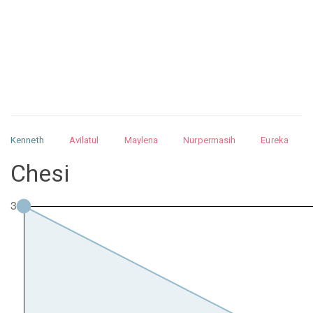
Kenneth
Avilatul
Maylena
Nurpermasih
Eureka
Julita
Matthew
Isabella
Arquelao
Kayla
Kayla
Chesi
Nurhilman
Pathin
Muhalis
Abdullah