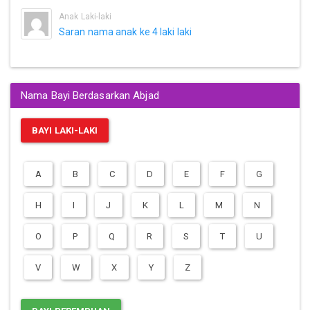
Anak Laki-laki
Saran nama anak ke 4 laki laki
Nama Bayi Berdasarkan Abjad
BAYI LAKI-LAKI
A
B
C
D
E
F
G
H
I
J
K
L
M
N
O
P
Q
R
S
T
U
V
W
X
Y
Z