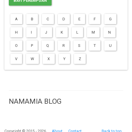
BAYI PEREMPUAN
A
B
C
D
E
F
G
H
I
J
K
L
M
N
O
P
Q
R
S
T
U
V
W
X
Y
Z
NAMAMIA BLOG
Copyright © 2015 - 2026
About
Contact
Back to top