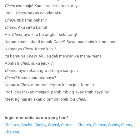
Chesi
ayo maju! Kamu peserta berikutnya..
Ibuu..
Chesi
makan cokelat aku
Chesi
. Itu kamu bukan?
Chesi
.. Aku cinta kamu!
Hei
Chesi
, ayo kita berangkat sekarang!
Kapan kamu ada di rumah
Chesi
? Saya mau main ke rumahmu.
Namanya
Chesi
. Keren kan ?
Itu kamu ya
Chesi
. Aku sudah mencari ke mana-mana
Apakah
Chesi
suka jeruk ?
Chesi
... ayo sekarang waktunya sarapan
Chesi
? Kamu mau bertanya?
Kepada
Chesi
dimohon segera ke meja informasi
Prof.
Chesi
akan menjadi pembimbing akademik saya lho..
Meeting hari ini akan dipimpin oleh Ibu
Chesi
.
Ingin mencoba nama yang lain?
Chelsea
,
Chelsi
,
Chelsy
,
Cheryl
,
Chusnul
,
Chelsia
,
Chesya
,
Cherly
,
Cherry
,
Chelsya