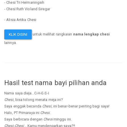
- Chesi Tri Hermaningsih
- Chesi Ruth Violand Siregar
- Alisia Artika Chesi
untuk melihat rangkaian
nama lengkap chesi
KLIK DISINI
lainnya.
Hasil test nama bayi pilihan anda
Nama saya dieja.. C-H-E-S-I
Chesi
, bisa tolong menata meja ini?
Saya enggak becanda
Chesi
, ini benar-benar penting bagi saya!
Halo, PT Primaraya ini
Chesi
.
Saya berbicara dengan
Chesi
minggu ini.
Chesi
-
Chesi
.. Kamu mendengarkan saya?!!