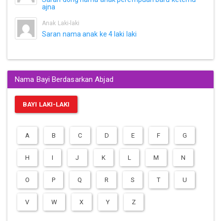
ajna
Anak Laki-laki
Saran nama anak ke 4 laki laki
Nama Bayi Berdasarkan Abjad
BAYI LAKI-LAKI
A
B
C
D
E
F
G
H
I
J
K
L
M
N
O
P
Q
R
S
T
U
V
W
X
Y
Z