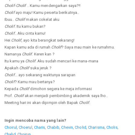
Cholif
-
Cholif
.. Kamu mendengarkan saya?!!
Cholif
ayo maju! Kamu peserta berikutnya..
Ibuu..
Cholif
makan cokelat aku
Cholif
. Itu kamu bukan?
Cholif
.. Aku cinta kamu!
Hei
Cholif
, ayo kita berangkat sekarang!
Kapan kamu ada di rumah
Cholif
? Saya mau main ke rumahmu.
Namanya
Cholif
. Keren kan ?
Itu kamu ya
Cholif
. Aku sudah mencari ke mana-mana
Apakah
Cholif
suka jeruk ?
Cholif
... ayo sekarang waktunya sarapan
Cholif
? Kamu mau bertanya?
Kepada
Cholif
dimohon segera ke meja informasi
Prof.
Cholif
akan menjadi pembimbing akademik saya lho..
Meeting hari ini akan dipimpin oleh Bapak
Cholif
.
Ingin mencoba nama yang lain?
Choirul
,
Choerul
,
Charis
,
Chabib
,
Chevin
,
Cholid
,
Charisma
,
Cholis
,
Chalid
,
Choirun