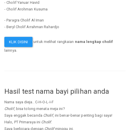
- Cholif Yanuar Havid
- Cholif Arohman Kusuma
- Paragra Cholif Al Iman
- Beryl Cholif Arrahman Rahardjo
untuk melihat rangkaian
nama lengkap cholif
KLIK DISINI
lainnya.
Hasil test nama bayi pilihan anda
Nama saya dieja.. C-H-O-L-I-F
Cholif
, bisa tolong menata meja ini?
Saya enggak becanda
Cholif
, ini benar-benar penting bagi saya!
Halo, PT Primaraya ini
Cholif
.
Saya berbicara dengan
Cholif
minggu ini.