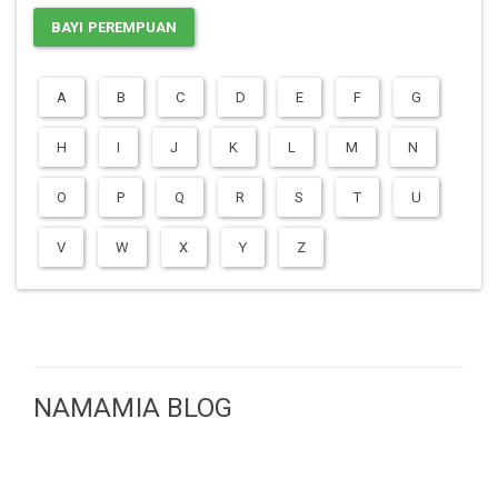
BAYI PEREMPUAN
A
B
C
D
E
F
G
H
I
J
K
L
M
N
O
P
Q
R
S
T
U
V
W
X
Y
Z
NAMAMIA BLOG