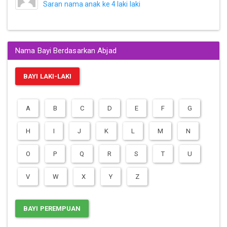
Saran nama anak ke 4 laki laki
Nama Bayi Berdasarkan Abjad
BAYI LAKI-LAKI
A
B
C
D
E
F
G
H
I
J
K
L
M
N
O
P
Q
R
S
T
U
V
W
X
Y
Z
BAYI PEREMPUAN