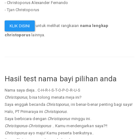
- Christoporus Alexander Fernando
- Tjan Christoporus
untuk melihat rangkaian
nama lengkap
KLIK DISINI
christoporus
lainnya.
Hasil test nama bayi pilihan anda
Nama saya dieja.. C-H-R-I-S-T-O-P-O-R-U-S
Christoporus
, bisa tolong menata meja ini?
Saya enggak becanda
Christoporus
, ini benar-benar penting bagi saya!
Halo, PT Primaraya ini
Christoporus
.
Saya berbicara dengan
Christoporus
minggu ini.
Christoporus
-
Christoporus
.. Kamu mendengarkan saya?!!
Christoporus
ayo maju! Kamu peserta berikutnya..