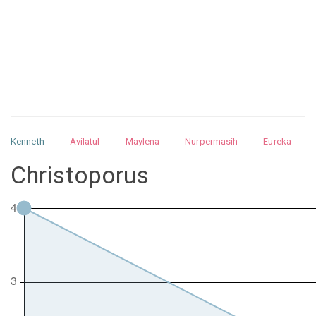
Kenneth
Avilatul
Maylena
Nurpermasih
Eureka
Julita
Matthew
Isabella
Arquelao
Kayla
Kayla
Christoporus
Nurhilman
Pathin
Muhalis
Abdullah