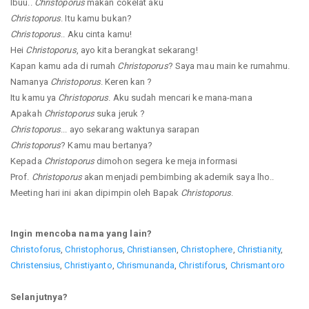
Ibuu..
Christoporus
makan cokelat aku
Christoporus
. Itu kamu bukan?
Christoporus
.. Aku cinta kamu!
Hei
Christoporus
, ayo kita berangkat sekarang!
Kapan kamu ada di rumah
Christoporus
? Saya mau main ke rumahmu.
Namanya
Christoporus
. Keren kan ?
Itu kamu ya
Christoporus
. Aku sudah mencari ke mana-mana
Apakah
Christoporus
suka jeruk ?
Christoporus
... ayo sekarang waktunya sarapan
Christoporus
? Kamu mau bertanya?
Kepada
Christoporus
dimohon segera ke meja informasi
Prof.
Christoporus
akan menjadi pembimbing akademik saya lho..
Meeting hari ini akan dipimpin oleh Bapak
Christoporus
.
Ingin mencoba nama yang lain?
Christoforus
,
Christophorus
,
Christiansen
,
Christophere
,
Christianity
,
Christensius
,
Christiyanto
,
Chrismunanda
,
Christiforus
,
Chrismantoro
Selanjutnya?