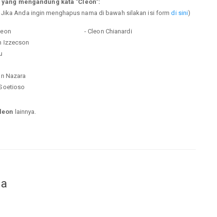
 yang mengandung kata "Cleon":
. Jika Anda ingin menghapus nama di bawah silakan isi form
di sini
)
leon
- Cleon Chianardi
n Izzecson
u
o
ian Nazara
 Soetioso
leon
lainnya.
da