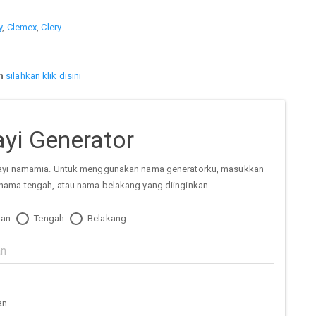
y
,
Clemex
,
Clery
n
silahkan klik disini
yi Generator
ayi namamia. Untuk menggunakan nama generatorku, masukkan
nama tengah, atau nama belakang yang diinginkan.
an
Tengah
Belakang
an