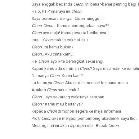
Saya enggak becanda
Cleon
, ini benar-benar penting bagi 
Halo, PT Primaraya ini
Cleon
.
Saya berbicara dengan
Cleon
minggu ini.
Cleon
-
Cleon
.. Kamu mendengarkan saya?!!
Cleon
ayo maju! Kamu peserta berikutnya..
Ibuu..
Cleon
makan cokelat aku
Cleon
. Itu kamu bukan?
Cleon
.. Aku cinta kamu!
Hei
Cleon
, ayo kita berangkat sekarang!
Kapan kamu ada di rumah
Cleon
? Saya mau main ke rumah
Namanya
Cleon
. Keren kan ?
Itu kamu ya
Cleon
. Aku sudah mencari ke mana-mana
Apakah
Cleon
suka jeruk ?
Cleon
... ayo sekarang waktunya sarapan
Cleon
? Kamu mau bertanya?
Kepada
Cleon
dimohon segera ke meja informasi
Prof.
Cleon
akan menjadi pembimbing akademik saya lho..
Meeting hari ini akan dipimpin oleh Bapak
Cleon
.