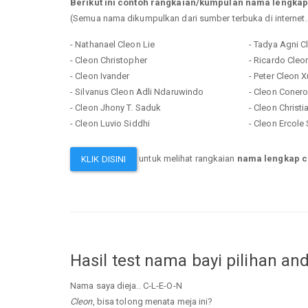
Berikut ini contoh rangkaian/kumpulan nama lengkap
(Semua nama dikumpulkan dari sumber terbuka di internet
- Nathanael Cleon Lie
- Tadya Agni C
- Cleon Christopher
- Ricardo Cleo
- Cleon Ivander
- Peter Cleon X
- Silvanus Cleon Adli Ndaruwindo
- Cleon Coner
- Cleon Jhony T. Saduk
- Cleon Christ
- Cleon Luvio Siddhi
- Cleon Ercole
untuk melihat rangkaian
nama lengkap c
KLIK DISINI
Hasil test nama bayi pilihan an
Nama saya dieja.. C-L-E-O-N
Cleon
, bisa tolong menata meja ini?