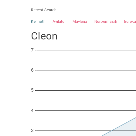
Recent Search:
Kenneth
Avilatul
Maylena
Nurpermasih
Eurek
Nurhilman
Pathin
Muhalis
Abdullah
Cleon