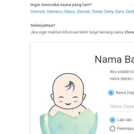
Ingin mencoba nama yang lain?
Clement
,
Clemens
,
Cletus
,
Cleonel
,
Clever
,
Clerry
,
Clern
,
Cled
Selanjutnya?
Jika ingin melihat informasi lebih lanjut tentang nama
Cleo
Nama Ba
Aku adalah b
nama depan, 
Nama Dep
Laki-laki
Perempu