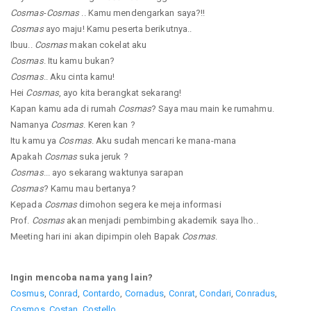
Cosmas
-
Cosmas
.. Kamu mendengarkan saya?!!
Cosmas
ayo maju! Kamu peserta berikutnya..
Ibuu..
Cosmas
makan cokelat aku
Cosmas
. Itu kamu bukan?
Cosmas
.. Aku cinta kamu!
Hei
Cosmas
, ayo kita berangkat sekarang!
Kapan kamu ada di rumah
Cosmas
? Saya mau main ke rumahmu.
Namanya
Cosmas
. Keren kan ?
Itu kamu ya
Cosmas
. Aku sudah mencari ke mana-mana
Apakah
Cosmas
suka jeruk ?
Cosmas
... ayo sekarang waktunya sarapan
Cosmas
? Kamu mau bertanya?
Kepada
Cosmas
dimohon segera ke meja informasi
Prof.
Cosmas
akan menjadi pembimbing akademik saya lho..
Meeting hari ini akan dipimpin oleh Bapak
Cosmas
.
Ingin mencoba nama yang lain?
Cosmus
,
Conrad
,
Contardo
,
Cornadus
,
Conrat
,
Condari
,
Conradus
,
Cosmos
,
Costan
,
Costello