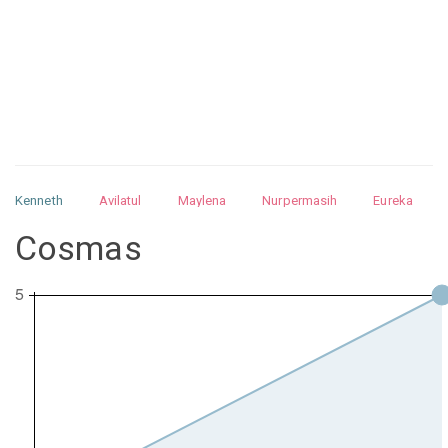
Kenneth
Avilatul
Maylena
Nurpermasih
Eureka
Julita
Matthew
Isabella
Arquelao
Kayla
Kayla
Cosmas
Nurhilman
Pathin
Muhalis
Abdullah