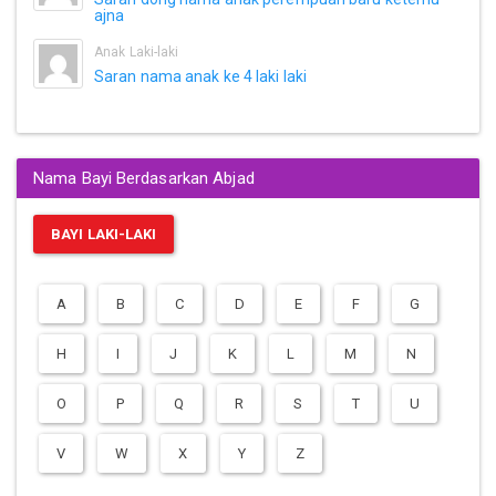
ajna
Anak Laki-laki
Saran nama anak ke 4 laki laki
Nama Bayi Berdasarkan Abjad
BAYI LAKI-LAKI
A
B
C
D
E
F
G
H
I
J
K
L
M
N
O
P
Q
R
S
T
U
V
W
X
Y
Z