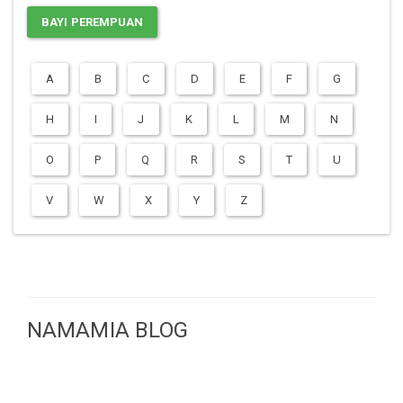
BAYI PEREMPUAN
A
B
C
D
E
F
G
H
I
J
K
L
M
N
O
P
Q
R
S
T
U
V
W
X
Y
Z
NAMAMIA BLOG