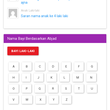
ajna
Anak Laki-laki
Saran nama anak ke 4 laki laki
Nama Bayi Berdasarkan Abjad
BAYI LAKI-LAKI
A
B
C
D
E
F
G
H
I
J
K
L
M
N
O
P
Q
R
S
T
U
V
W
X
Y
Z