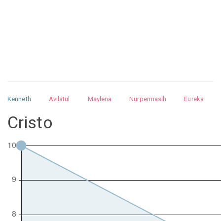
Kenneth
Avilatul
Maylena
Nurpermasih
Eureka
Julita
Matthew
Isabella
Arquelao
Kayla
Kayla
Cristo
Nurhilman
Pathin
Muhalis
Abdullah