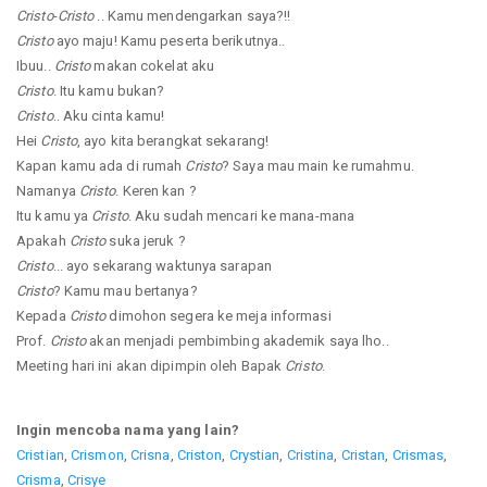
Cristo
-
Cristo
.. Kamu mendengarkan saya?!!
Cristo
ayo maju! Kamu peserta berikutnya..
Ibuu..
Cristo
makan cokelat aku
Cristo
. Itu kamu bukan?
Cristo
.. Aku cinta kamu!
Hei
Cristo
, ayo kita berangkat sekarang!
Kapan kamu ada di rumah
Cristo
? Saya mau main ke rumahmu.
Namanya
Cristo
. Keren kan ?
Itu kamu ya
Cristo
. Aku sudah mencari ke mana-mana
Apakah
Cristo
suka jeruk ?
Cristo
... ayo sekarang waktunya sarapan
Cristo
? Kamu mau bertanya?
Kepada
Cristo
dimohon segera ke meja informasi
Prof.
Cristo
akan menjadi pembimbing akademik saya lho..
Meeting hari ini akan dipimpin oleh Bapak
Cristo
.
Ingin mencoba nama yang lain?
Cristian
,
Crismon
,
Crisna
,
Criston
,
Crystian
,
Cristina
,
Cristan
,
Crismas
,
Crisma
,
Crisye