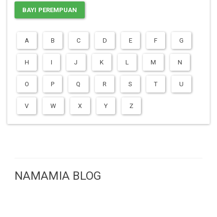
BAYI PEREMPUAN
A
B
C
D
E
F
G
H
I
J
K
L
M
N
O
P
Q
R
S
T
U
V
W
X
Y
Z
NAMAMIA BLOG