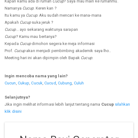
Kapan kamu ada di rumah
Cucup
? Saya mau main ke rumahmu.
Namanya
Cucup
. Keren kan ?
Itu kamu ya
Cucup
. Aku sudah mencari ke mana-mana
Apakah
Cucup
suka jeruk ?
Cucup
... ayo sekarang waktunya sarapan
Cucup
? Kamu mau bertanya?
Kepada
Cucup
dimohon segera ke meja informasi
Prof.
Cucup
akan menjadi pembimbing akademik saya lho..
Meeting hari ini akan dipimpin oleh Bapak
Cucup
.
Ingin mencoba nama yang lain?
Cucun
,
Cukup
,
Cucuk
,
Cucud
,
Cubung
,
Culuh
Selanjutnya?
Jika ingin melihat informasi lebih lanjut tentang nama
Cucup
silahkan
klik disini