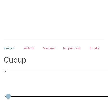
Kenneth
Avilatul
Maylena
Nurpermasih
Eureka
Julita
Matthew
Isabella
Arquelao
Kayla
Kayla
Cucup
Nurhilman
Pathin
Muhalis
Abdullah