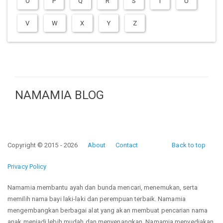
O
P
Q
R
S
T
U
V
W
X
Y
Z
NAMAMIA BLOG
Copyright © 2015 - 2026
About
Contact
Back to top
Privacy Policy
Namamia membantu ayah dan bunda mencari, menemukan, serta
memilih nama bayi laki-laki dan perempuan terbaik. Namamia
mengembangkan berbagai alat yang akan membuat pencarian nama
anak menjadi lebih mudah dan menyenangkan. Namamia menyediakan