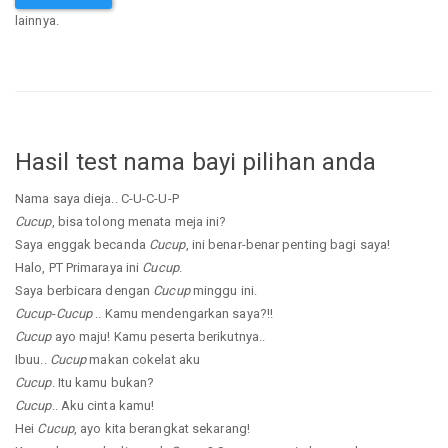
lainnya.
Hasil test nama bayi pilihan anda
Nama saya dieja.. C-U-C-U-P
Cucup
, bisa tolong menata meja ini?
Saya enggak becanda
Cucup
, ini benar-benar penting bagi saya!
Halo, PT Primaraya ini
Cucup
.
Saya berbicara dengan
Cucup
minggu ini.
Cucup
-
Cucup
.. Kamu mendengarkan saya?!!
Cucup
ayo maju! Kamu peserta berikutnya..
Ibuu..
Cucup
makan cokelat aku
Cucup
. Itu kamu bukan?
Cucup
.. Aku cinta kamu!
Hei
Cucup
, ayo kita berangkat sekarang!