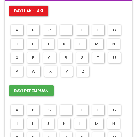
BAYI LAKI-LAKI
A
B
C
D
E
F
G
H
I
J
K
L
M
N
O
P
Q
R
S
T
U
V
W
X
Y
Z
BAYI PEREMPUAN
A
B
C
D
E
F
G
H
I
J
K
L
M
N