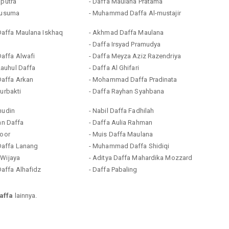
aputra
- Daffa Maulana Pratama
 Kusuma
- Muhammad Daffa Al-mustajir
affa Maulana Iskhaq
- Akhmad Daffa Maulana
- Daffa Irsyad Pramudya
affa Alwafi
- Daffa Meyza Aziz Razendriya
auhul Daffa
- Daffa Al Ghifari
affa Arkan
- Mohammad Daffa Pradinata
Surbakti
- Daffa Rayhan Syahbana
nudin
- Nabil Daffa Fadhilah
han Daffa
- Daffa Aulia Rahman
noor
- Muis Daffa Maulana
affa Lanang
- Muhammad Daffa Shidiqi
 Wijaya
- Aditya Daffa Mahardika Mozzard
affa Alhafidz
- Daffa Pabaling
affa
lainnya.