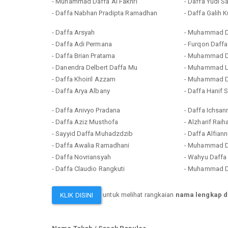
- Muhammad Daffa Al Fakhri
- Daffa Yudi S
- Daffa Nabhan Pradipta Ramadhan
- Daffa Galih
- Daffa Arsyah
- Muhammad D
- Daffa Adi Permana
- Furqon Daffa
- Daffa Brian Pratama
- Muhammad D
- Danendra Delbert Daffa Mu
- Muhammad L
- Daffa Khoiril Azzam
- Muhammad D
- Daffa Arya Albany
- Daffa Hanif 
- Daffa Anivyo Pradana
- Daffa Ichsan
- Daffa Aziz Musthofa
- Alzharif Rai
- Sayyid Daffa Muhadzdzib
- Daffa Alfian
- Daffa Awalia Ramadhani
- Muhammad D
- Daffa Novriansyah
- Wahyu Daffa
- Daffa Claudio Rangkuti
- Muhammad D
untuk melihat rangkaian
nama lengkap d
KLIK DISINI