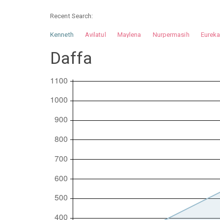
Recent Search:
Kenneth
Avilatul
Maylena
Nurpermasih
Eurek
Nurhilman
Pathin
Muhalis
Abdullah
Daffa