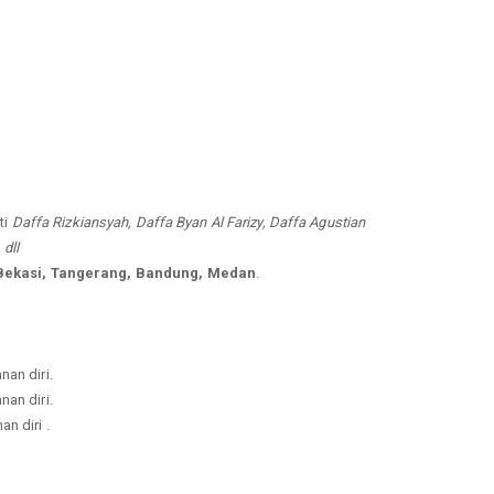
ti
Daffa Rizkiansyah, Daffa Byan Al Farizy, Daffa Agustian
dll
 Bekasi, Tangerang, Bandung, Medan
.
nan diri.
nan diri.
n diri .