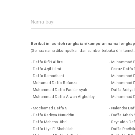
Berikut ini contoh rangkaian/kumpulan nama lengkap
(Semua nama dikumpulkan dari sumber terbuka di internet
- Daffa Rifki Alfirzi
- Muhammad B
- Daffa Aqil Hilmi
- Fairuz Daffa 
- Daffa Ramadhani
- Muhammad D
- Mohamad Daffa Refanza
- Muhammad Da
- Muhammad Daffa Fadliansyah
- Daffa Aditya
- Muhammad Daffa Alwan Algholiby
- Muhammad Da
- Mochamad Daffa S
- Nalendra Da
- Daffa Raditya Nuruddin
- Daffa Arhab 
- Daffa Mahesa Jibril
- Reynaldo Daf
- Daffa Ulya Fi Shabililah
- Daffa Pradhil