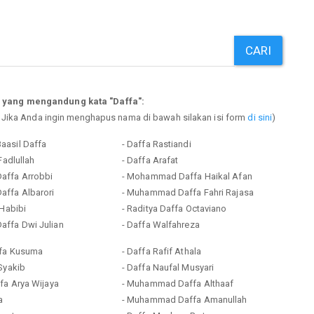
CARI
 yang mengandung kata "Daffa":
. Jika Anda ingin menghapus nama di bawah silakan isi form
di sini
)
aasil Daffa
- Daffa Rastiandi
Fadlullah
- Daffa Arafat
affa Arrobbi
- Mohammad Daffa Haikal Afan
ffa Albarori
- Muhammad Daffa Fahri Rajasa
 Habibi
- Raditya Daffa Octaviano
ffa Dwi Julian
- Daffa Walfahreza
ffa Kusuma
- Daffa Rafif Athala
Syakib
- Daffa Naufal Musyari
fa Arya Wijaya
- Muhammad Daffa Althaaf
a
- Muhammad Daffa Amanullah