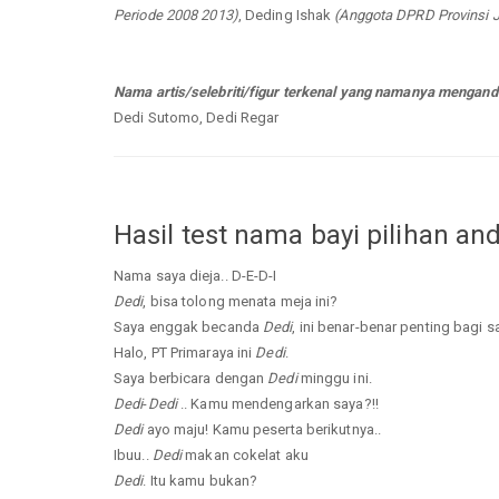
Periode 2008 2013)
, Deding Ishak
(Anggota DPRD Provinsi 
Nama artis/selebriti/figur terkenal yang namanya mengand
Dedi Sutomo, Dedi Regar
Hasil test nama bayi pilihan an
Nama saya dieja.. D-E-D-I
Dedi
, bisa tolong menata meja ini?
Saya enggak becanda
Dedi
, ini benar-benar penting bagi s
Halo, PT Primaraya ini
Dedi
.
Saya berbicara dengan
Dedi
minggu ini.
Dedi
-
Dedi
.. Kamu mendengarkan saya?!!
Dedi
ayo maju! Kamu peserta berikutnya..
Ibuu..
Dedi
makan cokelat aku
Dedi
. Itu kamu bukan?