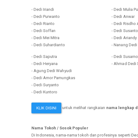
- Dedi Iriandi
- Dedi Mulia Pu
- Dedi Purwanto
- Dedi Anwar
- Dedi Rianto
- Dedi Risdho
- Dedi Soffan
- Dedi Susant
- Dedi Mei Mitra
- Dedi Ariandy
- Dedi Suhardianto
- Nanang Dedi
- Dedi Saputra
- Dedi Susarn
- Dedi Heryana
- Ahmad Dedi 
- Agung Dedi Wahyudi
- Dedi Amor Pamungkas
- Dedi Suryanto
- Dedi Kuntoro
untuk melihat rangkaian
nama lengkap d
KLIK DISINI
Nama Tokoh / Sosok Populer
Di Indonesia, nama-nama tokoh dan profesinya seperti D