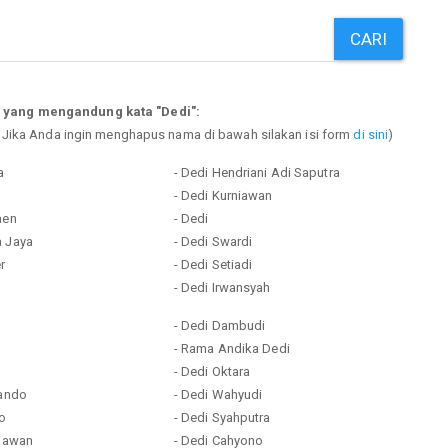
CARI
 yang mengandung kata "Dedi":
. Jika Anda ingin menghapus nama di bawah silakan isi form
di sini
)
a
- Dedi Hendriani Adi Saputra
- Dedi Kurniawan
aen
- Dedi
a Jaya
- Dedi Swardi
r
- Dedi Setiadi
- Dedi Irwansyah
i
- Dedi Dambudi
i
- Rama Andika Dedi
- Dedi Oktara
rando
- Dedi Wahyudi
to
- Dedi Syahputra
tiawan
- Dedi Cahyono