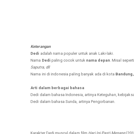
Keterangan
Dedi
adalah nama populer untuk anak Laki-laki.
Nama
Dedi
paling cocok untuk
nama depan
. Misal sepert
Saputra, dll
Nama ini di indonesia paling banyak ada di kota
Bandung, 
Arti dalam berbagai bahasa
Dedi dalam bahasa Indonesia, artinya Keteguhan, kebijak
Dedi dalam bahasa Sunda, artinya Pengorbanan.
Karakter Dedi muncul dalam film
Hari Ini Pasti Menang
(201