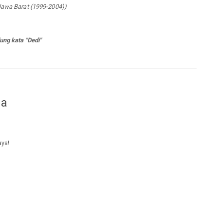
Jawa Barat (1999-2004))
ung kata "Dedi"
da
aya!