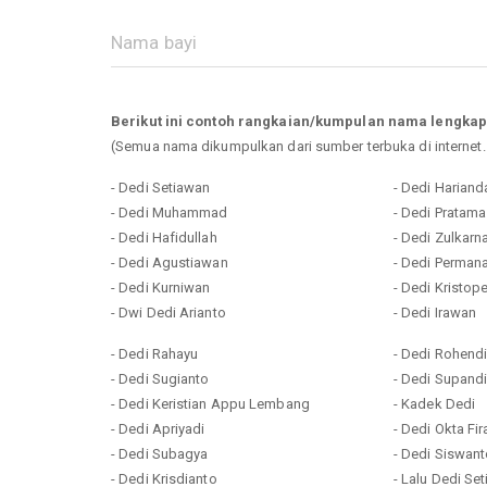
Berikut ini contoh rangkaian/kumpulan nama lengkap
(Semua nama dikumpulkan dari sumber terbuka di internet
- Dedi Setiawan
- Dedi Hariand
- Dedi Muhammad
- Dedi Pratama
- Dedi Hafidullah
- Dedi Zulkarn
- Dedi Agustiawan
- Dedi Perman
- Dedi Kurniwan
- Dedi Kristope
- Dwi Dedi Arianto
- Dedi Irawan
- Dedi Rahayu
- Dedi Rohend
- Dedi Sugianto
- Dedi Supand
- Dedi Keristian Appu Lembang
- Kadek Dedi
- Dedi Apriyadi
- Dedi Okta Fi
- Dedi Subagya
- Dedi Siswan
- Dedi Krisdianto
- Lalu Dedi Se