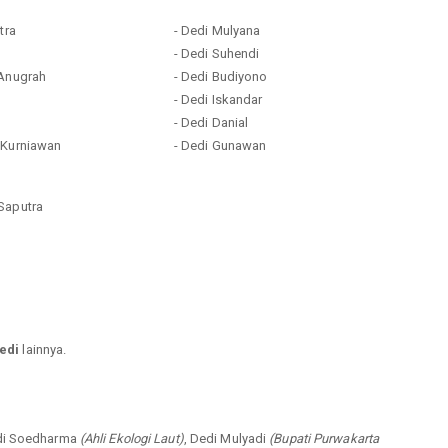
tra
- Dedi Mulyana
- Dedi Suhendi
 Anugrah
- Dedi Budiyono
o
- Dedi Iskandar
- Dedi Danial
 Kurniawan
- Dedi Gunawan
o
Saputra
edi
lainnya.
edi Soedharma
(Ahli Ekologi Laut)
, Dedi Mulyadi
(Bupati Purwakarta