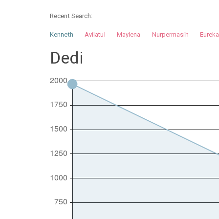
Recent Search:
Kenneth
Avilatul
Maylena
Nurpermasih
Eurek
Nurhilman
Pathin
Muhalis
Abdullah
Dedi