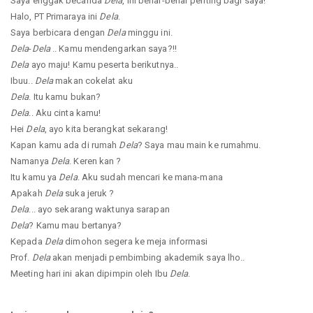
Saya enggak becanda
Dela
, ini benar-benar penting bagi saya!
Halo, PT Primaraya ini
Dela
.
Saya berbicara dengan
Dela
minggu ini.
Dela
-
Dela
.. Kamu mendengarkan saya?!!
Dela
ayo maju! Kamu peserta berikutnya..
Ibuu..
Dela
makan cokelat aku
Dela
. Itu kamu bukan?
Dela
.. Aku cinta kamu!
Hei
Dela
, ayo kita berangkat sekarang!
Kapan kamu ada di rumah
Dela
? Saya mau main ke rumahmu.
Namanya
Dela
. Keren kan ?
Itu kamu ya
Dela
. Aku sudah mencari ke mana-mana
Apakah
Dela
suka jeruk ?
Dela
... ayo sekarang waktunya sarapan
Dela
? Kamu mau bertanya?
Kepada
Dela
dimohon segera ke meja informasi
Prof.
Dela
akan menjadi pembimbing akademik saya lho..
Meeting hari ini akan dipimpin oleh Ibu
Dela
.