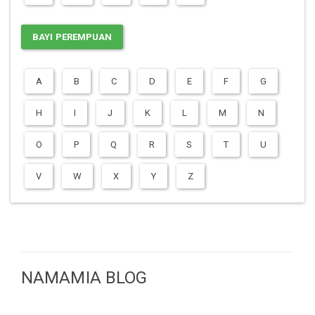
BAYI PEREMPUAN
A
B
C
D
E
F
G
H
I
J
K
L
M
N
O
P
Q
R
S
T
U
V
W
X
Y
Z
NAMAMIA BLOG