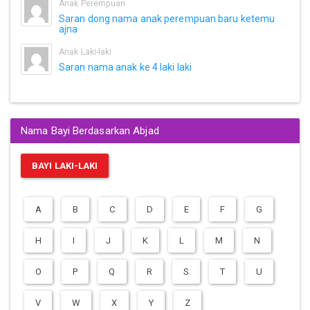
Anak Perempuan
Saran dong nama anak perempuan baru ketemu
ajna
Anak Laki-laki
Saran nama anak ke 4 laki laki
Nama Bayi Berdasarkan Abjad
BAYI LAKI-LAKI
A
B
C
D
E
F
G
H
I
J
K
L
M
N
O
P
Q
R
S
T
U
V
W
X
Y
Z