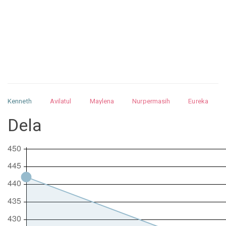
Kenneth
Avilatul
Maylena
Nurpermasih
Eureka
Julita
Matthew
Isabella
Arquelao
Kayla
Kayla
Dela
Nurhilman
Pathin
Muhalis
Abdullah