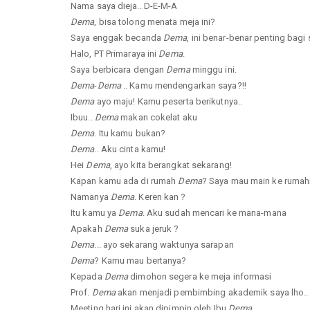
Nama saya dieja.. D-E-M-A
Dema
, bisa tolong menata meja ini?
Saya enggak becanda
Dema
, ini benar-benar penting bagi 
Halo, PT Primaraya ini
Dema
.
Saya berbicara dengan
Dema
minggu ini.
Dema
-
Dema
.. Kamu mendengarkan saya?!!
Dema
ayo maju! Kamu peserta berikutnya..
Ibuu..
Dema
makan cokelat aku
Dema
. Itu kamu bukan?
Dema
.. Aku cinta kamu!
Hei
Dema
, ayo kita berangkat sekarang!
Kapan kamu ada di rumah
Dema
? Saya mau main ke ruma
Namanya
Dema
. Keren kan ?
Itu kamu ya
Dema
. Aku sudah mencari ke mana-mana
Apakah
Dema
suka jeruk ?
Dema
... ayo sekarang waktunya sarapan
Dema
? Kamu mau bertanya?
Kepada
Dema
dimohon segera ke meja informasi
Prof.
Dema
akan menjadi pembimbing akademik saya lho..
Meeting hari ini akan dipimpin oleh Ibu
Dema
.