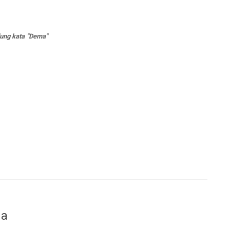
dung kata "Dema"
da