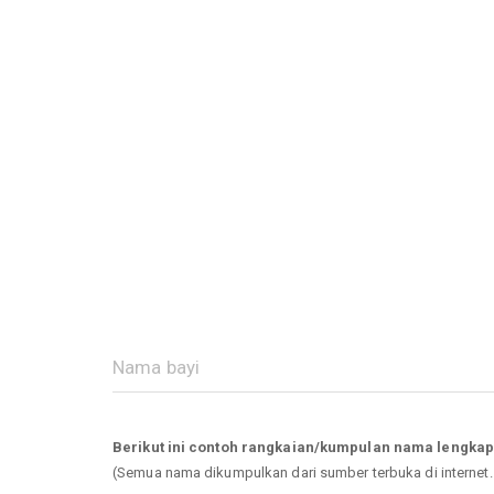
Berikut ini contoh rangkaian/kumpulan nama lengka
(Semua nama dikumpulkan dari sumber terbuka di internet