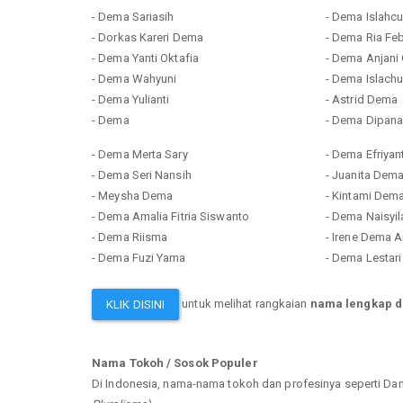
- Dema Sariasih
- Dema Islahcul
- Dorkas Kareri Dema
- Dema Ria Feb
- Dema Yanti Oktafia
- Dema Anjani 
- Dema Wahyuni
- Dema Islachul
- Dema Yulianti
- Astrid Dema
- Dema
- Dema Dipan
- Dema Merta Sary
- Dema Efriyant
- Dema Seri Nansih
- Juanita Dema 
- Meysha Dema
- Kintami Dem
- Dema Amalia Fitria Siswanto
- Dema Naisyil
- Dema Riisma
- Irene Dema 
- Dema Fuzi Yama
- Dema Lestari
untuk melihat rangkaian
nama lengkap 
KLIK DISINI
Nama Tokoh / Sosok Populer
Di Indonesia, nama-nama tokoh dan profesinya seperti D