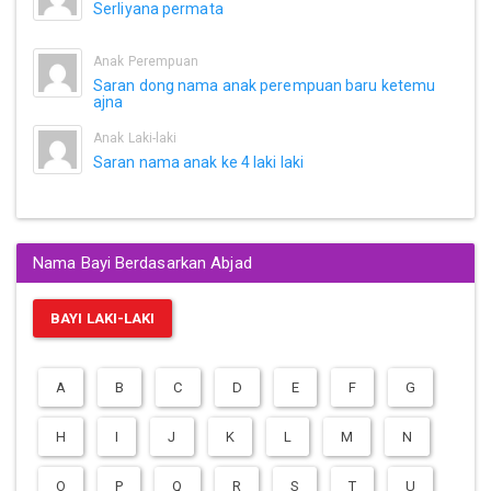
Serliyana permata
Anak Perempuan
Saran dong nama anak perempuan baru ketemu
ajna
Anak Laki-laki
Saran nama anak ke 4 laki laki
Nama Bayi Berdasarkan Abjad
BAYI LAKI-LAKI
A
B
C
D
E
F
G
H
I
J
K
L
M
N
O
P
Q
R
S
T
U