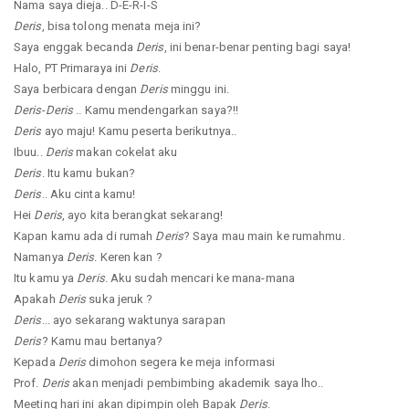
Nama saya dieja.. D-E-R-I-S
Deris
, bisa tolong menata meja ini?
Saya enggak becanda
Deris
, ini benar-benar penting bagi saya!
Halo, PT Primaraya ini
Deris
.
Saya berbicara dengan
Deris
minggu ini.
Deris
-
Deris
.. Kamu mendengarkan saya?!!
Deris
ayo maju! Kamu peserta berikutnya..
Ibuu..
Deris
makan cokelat aku
Deris
. Itu kamu bukan?
Deris
.. Aku cinta kamu!
Hei
Deris
, ayo kita berangkat sekarang!
Kapan kamu ada di rumah
Deris
? Saya mau main ke rumahmu.
Namanya
Deris
. Keren kan ?
Itu kamu ya
Deris
. Aku sudah mencari ke mana-mana
Apakah
Deris
suka jeruk ?
Deris
... ayo sekarang waktunya sarapan
Deris
? Kamu mau bertanya?
Kepada
Deris
dimohon segera ke meja informasi
Prof.
Deris
akan menjadi pembimbing akademik saya lho..
Meeting hari ini akan dipimpin oleh Bapak
Deris
.