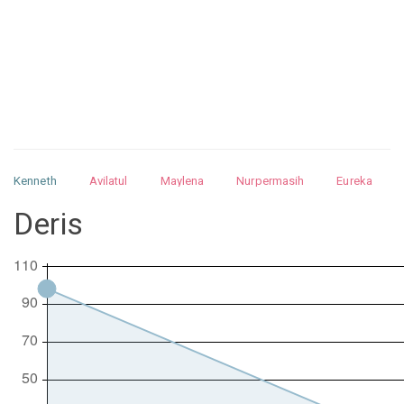
Kenneth
Avilatul
Maylena
Nurpermasih
Eureka
Julita
Matthew
Isabella
Arquelao
Kayla
Kayla
Deris
Nurhilman
Pathin
Muhalis
Abdullah