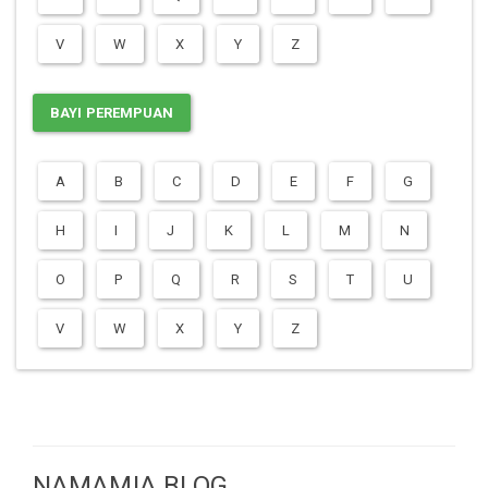
V
W
X
Y
Z
BAYI PEREMPUAN
A
B
C
D
E
F
G
H
I
J
K
L
M
N
O
P
Q
R
S
T
U
V
W
X
Y
Z
NAMAMIA BLOG