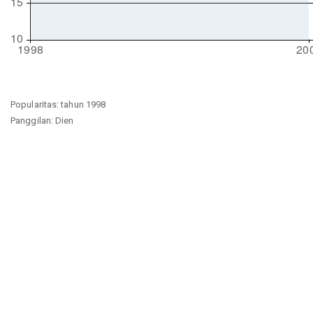
Popularitas: tahun 1998
Panggilan: Dien