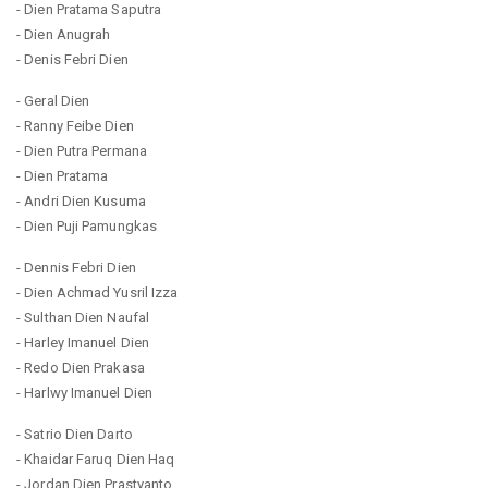
- Dien Pratama Saputra
- Dien Anugrah
- Denis Febri Dien
- Geral Dien
- Ranny Feibe Dien
- Dien Putra Permana
- Dien Pratama
- Andri Dien Kusuma
- Dien Puji Pamungkas
- Dennis Febri Dien
- Dien Achmad Yusril Izza
- Sulthan Dien Naufal
- Harley Imanuel Dien
- Redo Dien Prakasa
- Harlwy Imanuel Dien
- Satrio Dien Darto
- Khaidar Faruq Dien Haq
- Jordan Dien Prastyanto