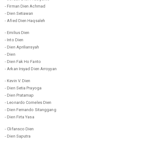
- Firman Dien Achmad
- Dien Setiawan
- Afied Dien Haqsaleh
- Emilius Dien
- Into Dien
- Dien Apriliansyah
- Dien
- Dien Fak Ho Fanto
- Arkan Irsyad Dien Arroyyan
- Kevin V. Dien
- Dien Setia Prayoga
- Dien Pratamap
- Leonardo Corneles Dien
- Dien Fernando Sitanggang
- Dien Firta Yasa
- Clifansco Dien
- Dien Saputra