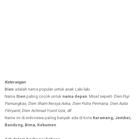
Keterangan
Dien
adalah nama populer untuk anak Laki-laki.
Nama
Dien
paling cocok untuk
nama depan
. Misal seperti
Dien Puji
Pamungkas, Dien Ilham Reisya Aska, Dien Putra Permana, Dien Aulia
Fitriyanti, Dien Achmad Yusril Izza, dll
Nama ini di indonesia paling banyak ada di kota
Karawang, Jember,
Bandung, Bima, Kebumen
.