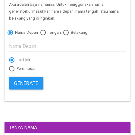
Aku adalah bayi namamia. Untuk menggunakan nama
generatorku, masukkan nama depan, nama tengah, atau nama
belakang yang diinginkan.
Nama Depan
Tengah
Belakang
Laki-laki
Perempuan
GENERATE
TANYA NAMA