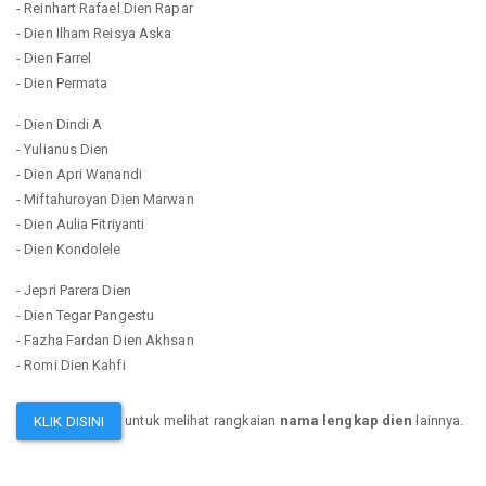
- Reinhart Rafael Dien Rapar
- Dien Ilham Reisya Aska
- Dien Farrel
- Dien Permata
- Dien Dindi A
- Yulianus Dien
- Dien Apri Wanandi
- Miftahuroyan Dien Marwan
- Dien Aulia Fitriyanti
- Dien Kondolele
- Jepri Parera Dien
- Dien Tegar Pangestu
- Fazha Fardan Dien Akhsan
- Romi Dien Kahfi
untuk melihat rangkaian
nama lengkap dien
lainnya.
KLIK DISINI