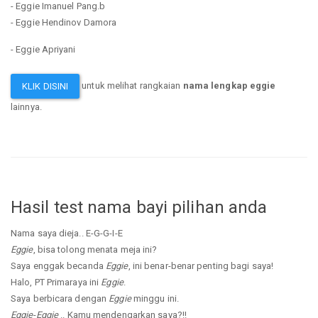
- Eggie Imanuel Pang.b
- Eggie Hendinov Damora
- Eggie Apriyani
untuk melihat rangkaian
nama lengkap eggie
KLIK DISINI
lainnya.
Hasil test nama bayi pilihan anda
Nama saya dieja.. E-G-G-I-E
Eggie
, bisa tolong menata meja ini?
Saya enggak becanda
Eggie
, ini benar-benar penting bagi saya!
Halo, PT Primaraya ini
Eggie
.
Saya berbicara dengan
Eggie
minggu ini.
Eggie
-
Eggie
.. Kamu mendengarkan saya?!!