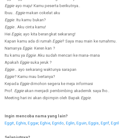
Eggie
ayo maju! Kamu peserta berikutnya..
Ibuu..
Eggie
makan cokelat aku
Eggie
. Itu kamu bukan?
Eggie
.. Aku cinta kamu!
Hei
Eggie
, ayo kita berangkat sekarang!
Kapan kamu ada di rumah
Eggie
? Saya mau main ke rumahmu.
Namanya
Eggie
. Keren kan ?
Itu kamu ya
Eggie
. Aku sudah mencari ke mana-mana
Apakah
Eggie
suka jeruk ?
Eggie
... ayo sekarang waktunya sarapan
Eggie
? Kamu mau bertanya?
Kepada
Eggie
dimohon segera ke meja informasi
Prof.
Eggie
akan menjadi pembimbing akademik saya lho..
Meeting hari ini akan dipimpin oleh Bapak
Eggie
.
Ingin mencoba nama yang lain?
Eggit
,
Eghis
,
Eggar
,
Eghie
,
Egrido
,
Eglin
,
Eguin
,
Eggis
,
Egrif
,
Egril
Selanjutnya?