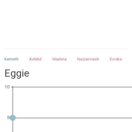
Kenneth
Avilatul
Maylena
Nurpermasih
Eureka
Julita
Matthew
Isabella
Arquelao
Kayla
Kayla
Eggie
Nurhilman
Pathin
Muhalis
Abdullah