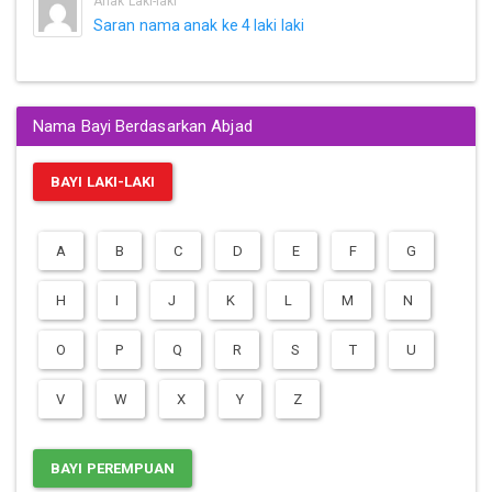
Anak Laki-laki
Saran nama anak ke 4 laki laki
Nama Bayi Berdasarkan Abjad
BAYI LAKI-LAKI
A
B
C
D
E
F
G
H
I
J
K
L
M
N
O
P
Q
R
S
T
U
V
W
X
Y
Z
BAYI PEREMPUAN