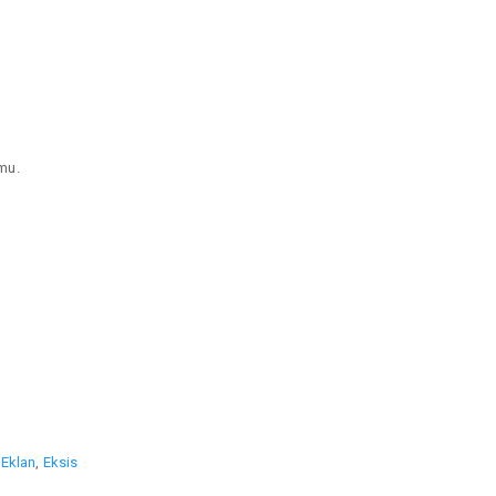
mu.
,
Eklan
,
Eksis