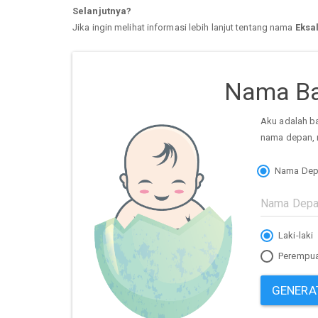
Selanjutnya?
Jika ingin melihat informasi lebih lanjut tentang nama
Eksa
Nama Ba
Aku adalah b
nama depan, 
Nama Dep
Laki-laki
Perempu
GENERA