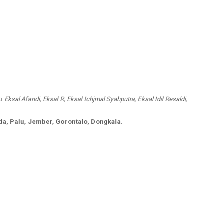
ti
Eksal Afandi, Eksal R, Eksal Ichjmal Syahputra, Eksal Idil Resaldi,
a, Palu, Jember, Gorontalo, Dongkala
.