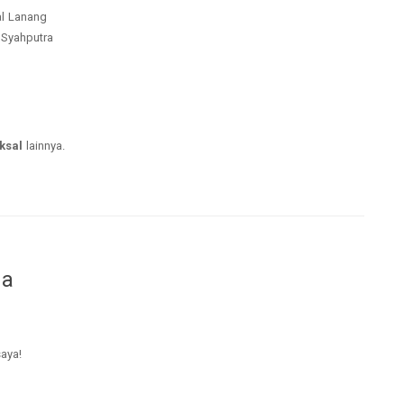
al Lanang
l Syahputra
ksal
lainnya.
da
saya!