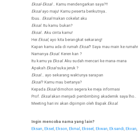
Eksal
-
Eksal
.. Kamu mendengarkan saya?!!
Eksal
ayo maju! Kamu peserta berikutnya..
Ibuu..
Eksal
makan cokelat aku
Eksal
. Itu kamu bukan?
Eksal
.. Aku cinta kamu!
Hei
Eksal
, ayo kita berangkat sekarang!
Kapan kamu ada di rumah
Eksal
? Saya mau main ke rumah
Namanya
Eksal
. Keren kan ?
Itu kamu ya
Eksal
. Aku sudah mencari ke mana-mana
Apakah
Eksal
suka jeruk ?
Eksal
... ayo sekarang waktunya sarapan
Eksal
? Kamu mau bertanya?
Kepada
Eksal
dimohon segera ke meja informasi
Prof.
Eksal
akan menjadi pembimbing akademik saya lho..
Meeting hari ini akan dipimpin oleh Bapak
Eksal
.
Ingin mencoba nama yang lain?
Eksan
,
Eksel
,
Ekson
,
Ekmal
,
Ekssel
,
Ekwan
,
Eksandi
,
Ekvan