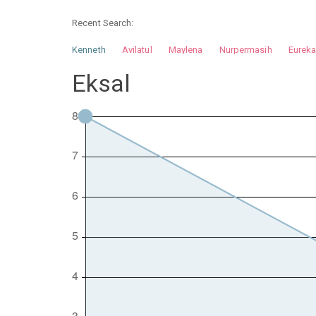
Recent Search:
Kenneth
Avilatul
Maylena
Nurpermasih
Eurek
Nurhilman
Pathin
Muhalis
Abdullah
Eksal