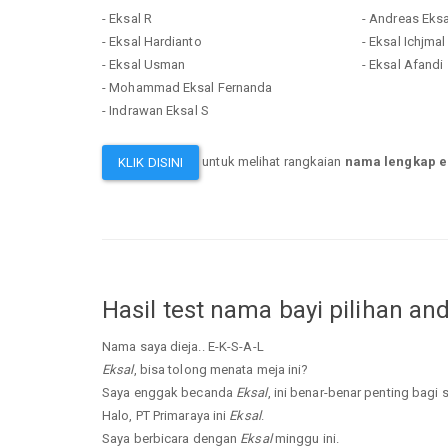
- Eksal R
- Andreas Eks
- Eksal Hardianto
- Eksal Ichjma
- Eksal Usman
- Eksal Afandi
- Mohammad Eksal Fernanda
- Indrawan Eksal S
untuk melihat rangkaian
nama lengkap e
KLIK DISINI
Hasil test nama bayi pilihan an
Nama saya dieja.. E-K-S-A-L
Eksal
, bisa tolong menata meja ini?
Saya enggak becanda
Eksal
, ini benar-benar penting bagi 
Halo, PT Primaraya ini
Eksal
.
Saya berbicara dengan
Eksal
minggu ini.