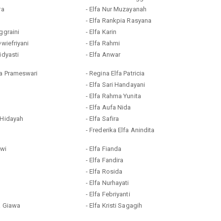
ra
- Elfa Nur Muzayanah
- Elfa Rankpia Rasyana
ggraini
- Elfa Karin
Dwiefriyani
- Elfa Rahmi
idyasti
- Elfa Anwar
ra Prameswari
- Regina Elfa Patricia
- Elfa Sari Handayani
- Elfa Rahma Yunita
- Elfa Aufa Nida
 Hidayah
- Elfa Safira
- Frederika Elfa Anindita
iwi
- Elfa Fianda
- Elfa Fandira
- Elfa Rosida
- Elfa Nurhayati
- Elfa Febriyanti
a Giawa
- Elfa Kristi Sagagih