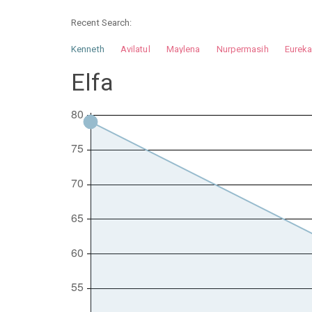
Recent Search:
Kenneth
Avilatul
Maylena
Nurpermasih
Eurek
Nurhilman
Pathin
Muhalis
Abdullah
Elfa