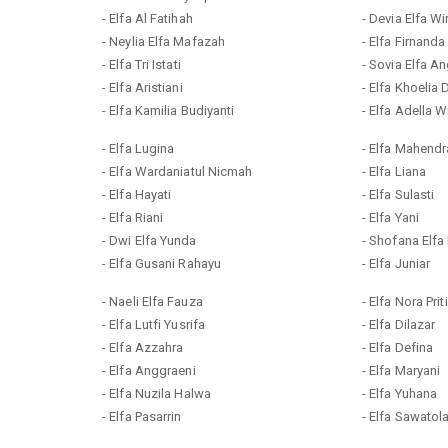
- Elfa Al Fatihah
- Devia Elfa Wi
- Neylia Elfa Mafazah
- Elfa Firnanda
- Elfa Tri Istati
- Sovia Elfa An
- Elfa Aristiani
- Elfa Khoelia 
- Elfa Kamilia Budiyanti
- Elfa Adella W
- Elfa Lugina
- Elfa Mahend
- Elfa Wardaniatul Nicmah
- Elfa Liana
- Elfa Hayati
- Elfa Sulasti
- Elfa Riani
- Elfa Yani
- Dwi Elfa Yunda
- Shofana Elfa
- Elfa Gusani Rahayu
- Elfa Juniar
- Naeli Elfa Fauza
- Elfa Nora Prit
- Elfa Lutfi Yusrifa
- Elfa Dilazar
- Elfa Azzahra
- Elfa Defina
- Elfa Anggraeni
- Elfa Maryani
- Elfa Nuzila Halwa
- Elfa Yuhana
- Elfa Pasarrin
- Elfa Sawatol