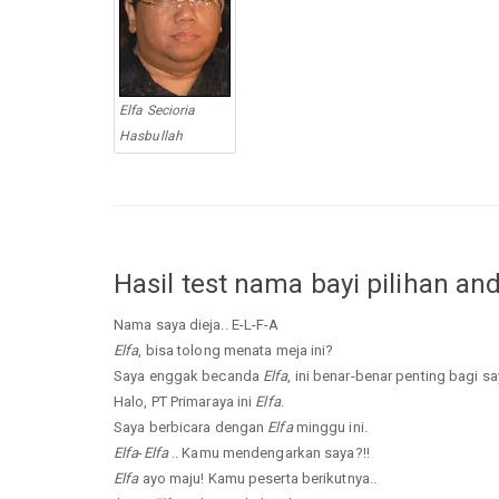
Elfa Secioria
Hasbullah
Hasil test nama bayi pilihan an
Nama saya dieja.. E-L-F-A
Elfa
, bisa tolong menata meja ini?
Saya enggak becanda
Elfa
, ini benar-benar penting bagi sa
Halo, PT Primaraya ini
Elfa
.
Saya berbicara dengan
Elfa
minggu ini.
Elfa
-
Elfa
.. Kamu mendengarkan saya?!!
Elfa
ayo maju! Kamu peserta berikutnya..