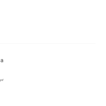
da
ya!