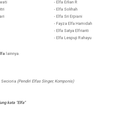
wati
- Elfa Erlian R
tri
- Elfa Solihah
ari
- Elfa Sri Erpiani
- Fayza Elfa Hamidah
- Elfa Satya Elfrianti
- Elfa Lespuji Rahayu
lfa
lainnya.
a Secioria
(Pendiri Elfas Singer, Komponis)
ng kata "Elfa"