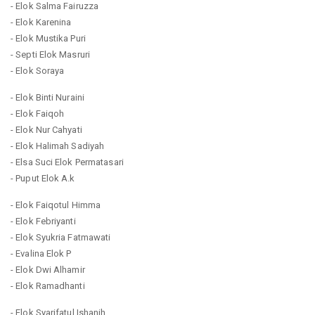
- Elok Salma Fairuzza
- Elok Karenina
- Elok Mustika Puri
- Septi Elok Masruri
- Elok Soraya
- Elok Binti Nuraini
- Elok Faiqoh
- Elok Nur Cahyati
- Elok Halimah Sadiyah
- Elsa Suci Elok Permatasari
- Puput Elok A.k
- Elok Faiqotul Himma
- Elok Febriyanti
- Elok Syukria Fatmawati
- Evalina Elok P
- Elok Dwi Alhamir
- Elok Ramadhanti
- Elok Syarifatul Ishanih