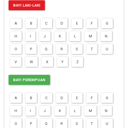
BAYI LAKI-LAKI
A
B
C
D
E
F
G
H
I
J
K
L
M
N
O
P
Q
R
S
T
U
V
W
X
Y
Z
BAYI PEREMPUAN
A
B
C
D
E
F
G
H
I
J
K
L
M
N
O
P
Q
R
S
T
U