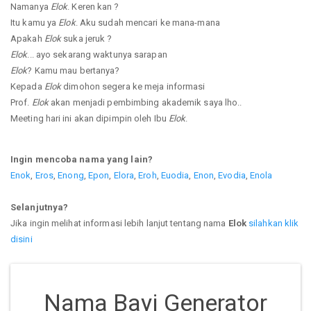
Namanya
Elok
. Keren kan ?
Itu kamu ya
Elok
. Aku sudah mencari ke mana-mana
Apakah
Elok
suka jeruk ?
Elok
... ayo sekarang waktunya sarapan
Elok
? Kamu mau bertanya?
Kepada
Elok
dimohon segera ke meja informasi
Prof.
Elok
akan menjadi pembimbing akademik saya lho..
Meeting hari ini akan dipimpin oleh Ibu
Elok
.
Ingin mencoba nama yang lain?
Enok
,
Eros
,
Enong
,
Epon
,
Elora
,
Eroh
,
Euodia
,
Enon
,
Evodia
,
Enola
Selanjutnya?
Jika ingin melihat informasi lebih lanjut tentang nama
Elok
silahkan klik
disini
Nama Bayi Generator