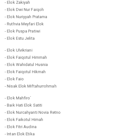
- Elok Zakiyah
- Elok Dwi Nur Faiqoh
- Elok Nuriyyah Pratama
- Ruthvia Meyfari Elok
- Elok Puspa Pratiwi
- Elok Estu Jelita
- Elok Ulvikriani
- Elok Faiqotul Himmah
- Elok Wahidatul Husnia
- Elok Faiqotul Hikmah
- Elok Faio
- Nisak Elok Miftahurrohmah
- Elok Mahfiro`
- Baik Hati Elok Satiti
- Elok Nurcahyanti Novia Retno
- Elok Faikotul Himah
- Elok Fitri Audina
- Intan Elok Etika