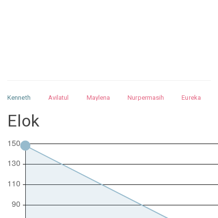
Kenneth
Avilatul
Maylena
Nurpermasih
Eureka
Julita
Matthew
Isabella
Arquelao
Kayla
Kayla
Elok
Nurhilman
Pathin
Muhalis
Abdullah