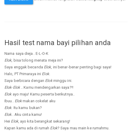
Hasil test nama bayi pilihan anda
Nama saya dieja.. E-L-O-K
Elok
, bisa tolong menata meja ini?
Saya enggak becanda
Elok
, ini benar-benar penting bagi saya!
Halo, PT Primaraya ini
Elok
.
Saya berbicara dengan
Elok
minggu ini.
Elok
-
Elok
.. Kamu mendengarkan saya?!!
Elok
ayo maju! Kamu peserta berikutnya..
Ibuu..
Elok
makan cokelat aku
Elok
. Itu kamu bukan?
Elok
.. Aku cinta kamu!
Hei
Elok
, ayo kita berangkat sekarang!
Kapan kamu ada di rumah
Elok
? Saya mau main ke rumahmu.