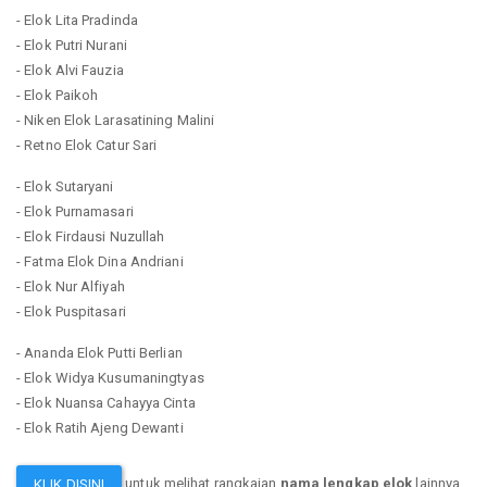
- Elok Lita Pradinda
- Elok Putri Nurani
- Elok Alvi Fauzia
- Elok Paikoh
- Niken Elok Larasatining Malini
- Retno Elok Catur Sari
- Elok Sutaryani
- Elok Purnamasari
- Elok Firdausi Nuzullah
- Fatma Elok Dina Andriani
- Elok Nur Alfiyah
- Elok Puspitasari
- Ananda Elok Putti Berlian
- Elok Widya Kusumaningtyas
- Elok Nuansa Cahayya Cinta
- Elok Ratih Ajeng Dewanti
untuk melihat rangkaian
nama lengkap elok
lainnya.
KLIK DISINI