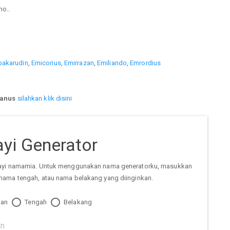
o..
akarudin
,
Emicorius
,
Emirrazan
,
Emiliando
,
Emrordius
ianus
silahkan klik disini
yi Generator
ayi namamia. Untuk menggunakan nama generatorku, masukkan
nama tengah, atau nama belakang yang diinginkan.
an
Tengah
Belakang