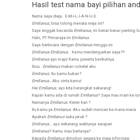
Hasil test nama bayi pilihan an
Nama saya dieja.. E-M-I-L-I-A-N-U-S
Emilianus
, bisa tolong menata meja ini?
Saya enggak becanda
Emilianus
, ini benar-benar penting b
Halo, PT Primaraya ini
Emilianus
.
Saya berbicara dengan
Emilianus
minggu ini.
Emilianus
-
Emilianus
.. Kamu mendengarkan saya?!!
Emilianus
ayo maju! Kamu peserta berikutnya..
Ibuu..
Emilianus
makan cokelat aku
Emilianus
. Itu kamu bukan?
Emilianus
.. Aku cinta kamu!
Hei
Emilianus
, ayo kita berangkat sekarang!
Kapan kamu ada di rumah
Emilianus
? Saya mau main ke r
Namanya
Emilianus
. Keren kan ?
Itu kamu ya
Emilianus
. Aku sudah mencari ke mana-mana
Apakah
Emilianus
suka jeruk ?
Emilianus
... ayo sekarang waktunya sarapan
Emilianus
? Kamu mau bertanya?
Kepada
Emilianus
dimohon segera ke meja informasi