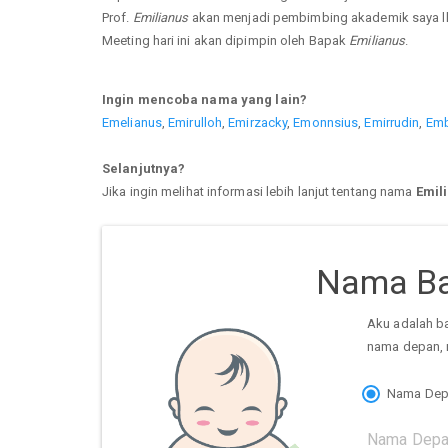
Prof.
Emilianus
akan menjadi pembimbing akademik saya lh
Meeting hari ini akan dipimpin oleh Bapak
Emilianus
.
Ingin mencoba nama yang lain?
Emelianus
,
Emirulloh
,
Emirzacky
,
Emonnsius
,
Emirrudin
,
Emb
Selanjutnya?
Jika ingin melihat informasi lebih lanjut tentang nama
Emil
Nama Ba
Aku adalah b
nama depan, 
Nama Dep