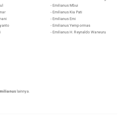
ul
- Emilianus Mbui
amar
- Emilianus Kia Pati
mani
- Emilianus Emi
ryanto
- Emilianus Yempormas
i
- Emilianus H. Reynaldo Warwuru
milianus
lainnya.