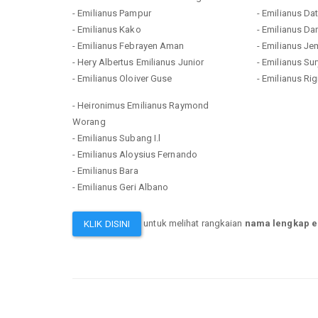
- Emilianus Pampur
- Emilianus Dat
- Emilianus Kako
- Emilianus D
- Emilianus Febrayen Aman
- Emilianus Je
- Hery Albertus Emilianus Junior
- Emilianus Su
- Emilianus Oloiver Guse
- Emilianus Rig
- Heironimus Emilianus Raymond
Worang
- Emilianus Subang I.l
- Emilianus Aloysius Fernando
- Emilianus Bara
- Emilianus Geri Albano
untuk melihat rangkaian
nama lengkap e
KLIK DISINI