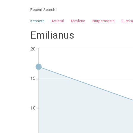
Recent Search:
Kenneth
Avilatul
Maylena
Nurpermasih
Eurek
Nurhilman
Pathin
Muhalis
Abdullah
Emilianus