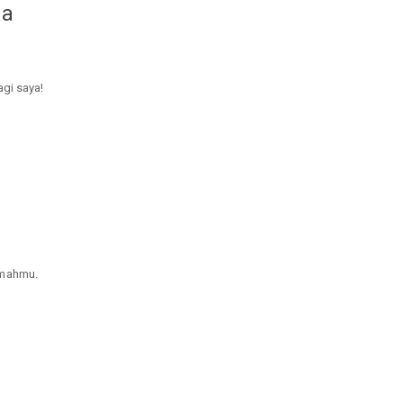
da
agi saya!
umahmu.