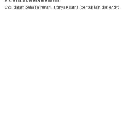
Arti dalam berbagai bahasa
Endi dalam bahasa Yunani, artinya Ksatria (bentuk lain dari endy).