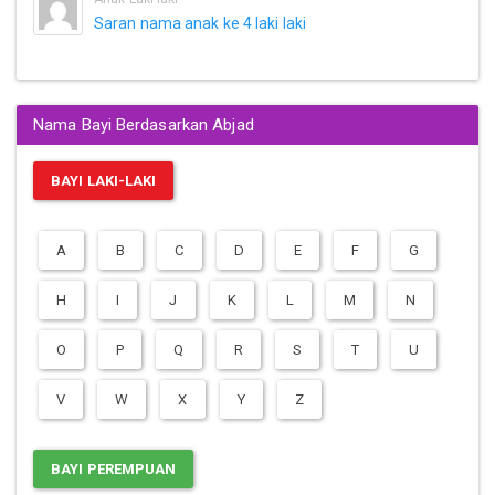
Saran nama anak ke 4 laki laki
Nama Bayi Berdasarkan Abjad
BAYI LAKI-LAKI
A
B
C
D
E
F
G
H
I
J
K
L
M
N
O
P
Q
R
S
T
U
V
W
X
Y
Z
BAYI PEREMPUAN