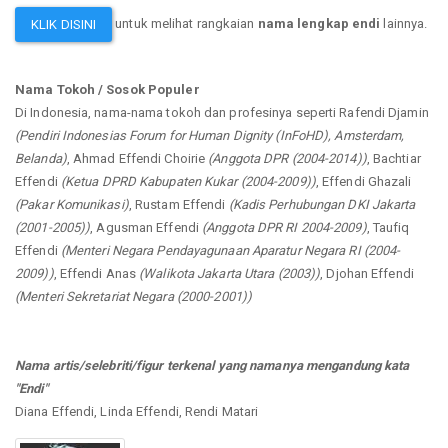
untuk melihat rangkaian
nama lengkap endi
lainnya.
KLIK DISINI
Nama Tokoh / Sosok Populer
Di Indonesia, nama-nama tokoh dan profesinya seperti Rafendi Djamin
(Pendiri Indonesias Forum for Human Dignity (InFoHD), Amsterdam,
Belanda)
, Ahmad Effendi Choirie
(Anggota DPR (2004-2014))
, Bachtiar
Effendi
(Ketua DPRD Kabupaten Kukar (2004-2009))
, Effendi Ghazali
(Pakar Komunikasi)
, Rustam Effendi
(Kadis Perhubungan DKI Jakarta
(2001-2005))
, Agusman Effendi
(Anggota DPR RI 2004-2009)
, Taufiq
Effendi
(Menteri Negara Pendayagunaan Aparatur Negara RI (2004-
2009))
, Effendi Anas
(Walikota Jakarta Utara (2003))
, Djohan Effendi
(Menteri Sekretariat Negara (2000-2001))
Nama artis/selebriti/figur terkenal yang namanya mengandung kata
"Endi"
Diana Effendi, Linda Effendi, Rendi Matari