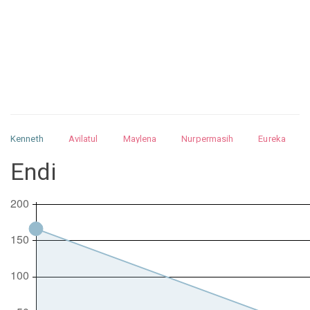
Kenneth
Avilatul
Maylena
Nurpermasih
Eureka
Julita
Matthew
Isabella
Arquelao
Kayla
Kayla
Endi
Nurhilman
Pathin
Muhalis
Abdullah