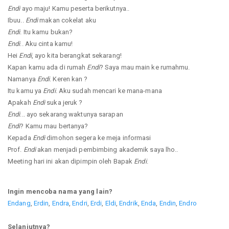
Endi
ayo maju! Kamu peserta berikutnya..
Ibuu..
Endi
makan cokelat aku
Endi
. Itu kamu bukan?
Endi
.. Aku cinta kamu!
Hei
Endi
, ayo kita berangkat sekarang!
Kapan kamu ada di rumah
Endi
? Saya mau main ke rumahmu.
Namanya
Endi
. Keren kan ?
Itu kamu ya
Endi
. Aku sudah mencari ke mana-mana
Apakah
Endi
suka jeruk ?
Endi
... ayo sekarang waktunya sarapan
Endi
? Kamu mau bertanya?
Kepada
Endi
dimohon segera ke meja informasi
Prof.
Endi
akan menjadi pembimbing akademik saya lho..
Meeting hari ini akan dipimpin oleh Bapak
Endi
.
Ingin mencoba nama yang lain?
Endang
,
Erdin
,
Endra
,
Endri
,
Erdi
,
Eldi
,
Endrik
,
Enda
,
Endin
,
Endro
Selanjutnya?