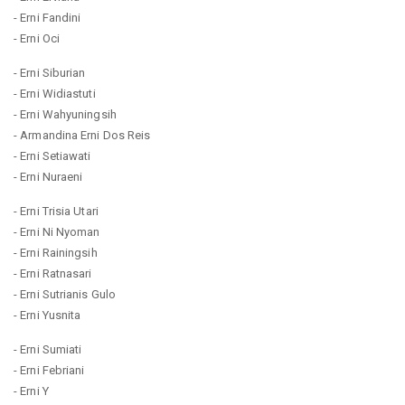
- Erni Fandini
- Erni Oci
- Erni Siburian
- Erni Widiastuti
- Erni Wahyuningsih
- Armandina Erni Dos Reis
- Erni Setiawati
- Erni Nuraeni
- Erni Trisia Utari
- Erni Ni Nyoman
- Erni Rainingsih
- Erni Ratnasari
- Erni Sutrianis Gulo
- Erni Yusnita
- Erni Sumiati
- Erni Febriani
- Erni Y