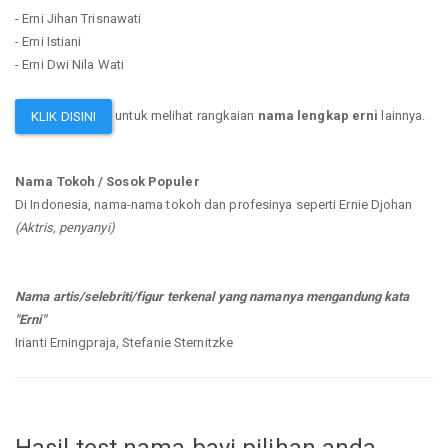
- Erni Jihan Trisnawati
- Erni Istiani
- Erni Dwi Nila Wati
untuk melihat rangkaian
nama lengkap erni
lainnya.
KLIK DISINI
Nama Tokoh / Sosok Populer
Di Indonesia, nama-nama tokoh dan profesinya seperti Ernie Djohan
(Aktris, penyanyi)
Nama artis/selebriti/figur terkenal yang namanya mengandung kata
"Erni"
Irianti Erningpraja, Stefanie Sternitzke