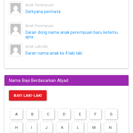
Anak Perempuan
Serliyana permata
Anak Perempuan
Saran dong nama anak perempuan baru ketemu
ajna
Anak Laki-laki
Saran nama anak ke 4 laki laki
Nama Bayi Berdasarkan Abjad
BAYI LAKI-LAKI
A
B
C
D
E
F
G
H
I
J
K
L
M
N