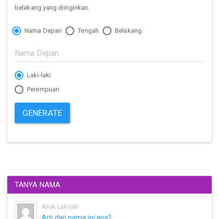
belakang yang diinginkan.
Nama Depan
Tengah
Belakang
Laki-laki
Perempuan
GENERATE
TANYA NAMA
Anak Laki-laki
Arti dari nama ini apa?