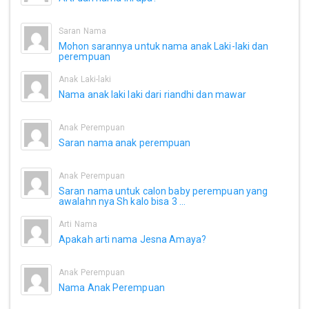
Saran Nama
Mohon sarannya untuk nama anak Laki-laki dan
perempuan
Anak Laki-laki
Nama anak laki laki dari riandhi dan mawar
Anak Perempuan
Saran nama anak perempuan
Anak Perempuan
Saran nama untuk calon baby perempuan yang
awalahn nya Sh kalo bisa 3 ...
Arti Nama
Apakah arti nama Jesna Amaya?
Anak Perempuan
Nama Anak Perempuan