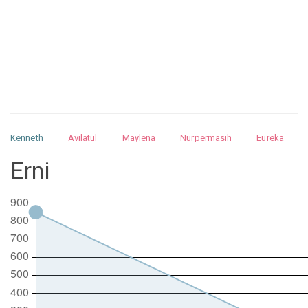
Kenneth
Avilatul
Maylena
Nurpermasih
Eureka
Julita
Matthew
Isabella
Arquelao
Kayla
Kayla
Erni
Nurhilman
Pathin
Muhalis
Abdullah