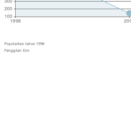
Popularitas: tahun 1998
Panggilan: Erni