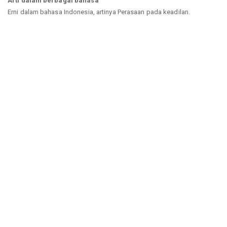
Arti dalam berbagai bahasa
Erni dalam bahasa Indonesia, artinya Perasaan pada keadilan.