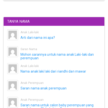
TANYA NAMA
Anak Laki-laki
Arti dari nama ini apa?
Saran Nama
Mohon sarannya untuk nama anak Laki-laki dan
perempuan
Anak Laki-laki
Nama anak laki laki dari riandhi dan mawar
Anak Perempuan
Saran nama anak perempuan
Anak Perempuan
Saran nama untuk calon baby perempuan yang