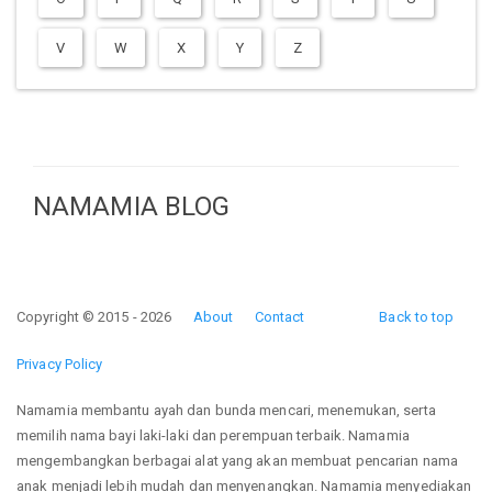
V
W
X
Y
Z
NAMAMIA BLOG
Copyright © 2015 - 2026
About
Contact
Back to top
Privacy Policy
Namamia membantu ayah dan bunda mencari, menemukan, serta
memilih nama bayi laki-laki dan perempuan terbaik. Namamia
mengembangkan berbagai alat yang akan membuat pencarian nama
anak menjadi lebih mudah dan menyenangkan. Namamia menyediakan