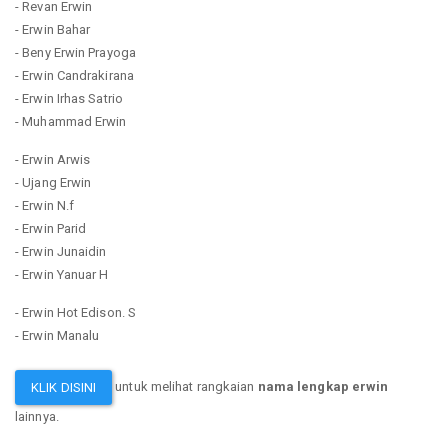
- Revan Erwin
- Erwin Bahar
- Beny Erwin Prayoga
- Erwin Candrakirana
- Erwin Irhas Satrio
- Muhammad Erwin
- Erwin Arwis
- Ujang Erwin
- Erwin N.f
- Erwin Parid
- Erwin Junaidin
- Erwin Yanuar H
- Erwin Hot Edison. S
- Erwin Manalu
untuk melihat rangkaian
nama lengkap erwin
KLIK DISINI
lainnya.