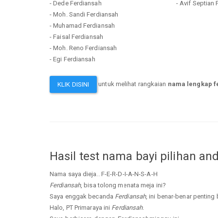
- Dede Ferdiansah
- Avif Septian
- Moh. Sandi Ferdiansah
- Muhamad Ferdiansah
- Faisal Ferdiansah
- Moh. Reno Ferdiansah
- Egi Ferdiansah
untuk melihat rangkaian
nama lengkap f
KLIK DISINI
Hasil test nama bayi pilihan an
Nama saya dieja.. F-E-R-D-I-A-N-S-A-H
Ferdiansah
, bisa tolong menata meja ini?
Saya enggak becanda
Ferdiansah
, ini benar-benar penting 
Halo, PT Primaraya ini
Ferdiansah
.