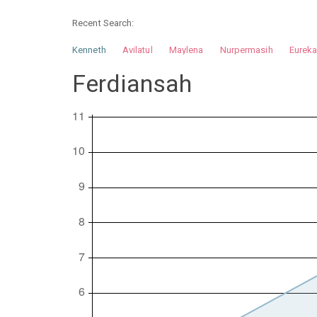
Recent Search:
Kenneth
Avilatul
Maylena
Nurpermasih
Eurek
Nurhilman
Pathin
Muhalis
Abdullah
Ferdiansah