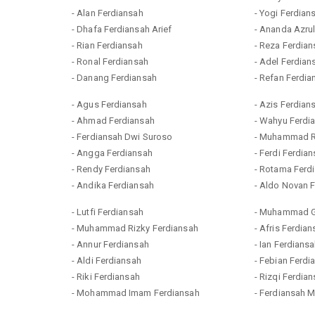
- Alan Ferdiansah
- Yogi Ferdian
- Dhafa Ferdiansah Arief
- Ananda Azru
- Rian Ferdiansah
- Reza Ferdia
- Ronal Ferdiansah
- Adel Ferdian
- Danang Ferdiansah
- Refan Ferdia
- Agus Ferdiansah
- Azis Ferdian
- Ahmad Ferdiansah
- Wahyu Ferdi
- Ferdiansah Dwi Suroso
- Muhammad R
- Angga Ferdiansah
- Ferdi Ferdia
- Rendy Ferdiansah
- Rotama Ferd
- Andika Ferdiansah
- Aldo Novan 
- Lutfi Ferdiansah
- Muhammad G
- Muhammad Rizky Ferdiansah
- Afris Ferdia
- Annur Ferdiansah
- Ian Ferdians
- Aldi Ferdiansah
- Febian Ferdi
- Riki Ferdiansah
- Rizqi Ferdia
- Mohammad Imam Ferdiansah
- Ferdiansah 