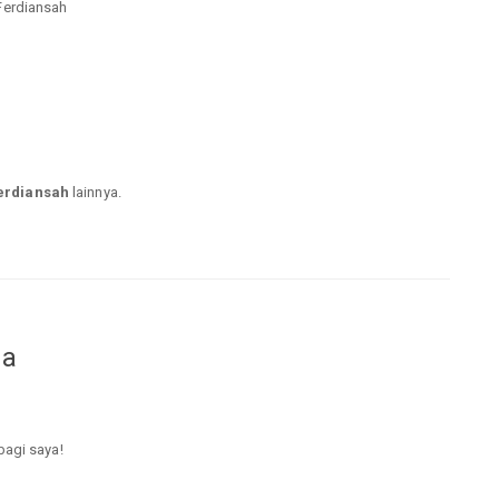
 Ferdiansah
erdiansah
lainnya.
da
bagi saya!