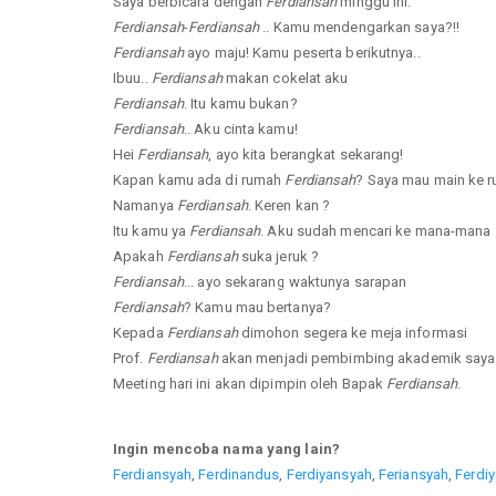
Saya berbicara dengan
Ferdiansah
minggu ini.
Ferdiansah
-
Ferdiansah
.. Kamu mendengarkan saya?!!
Ferdiansah
ayo maju! Kamu peserta berikutnya..
Ibuu..
Ferdiansah
makan cokelat aku
Ferdiansah
. Itu kamu bukan?
Ferdiansah
.. Aku cinta kamu!
Hei
Ferdiansah
, ayo kita berangkat sekarang!
Kapan kamu ada di rumah
Ferdiansah
? Saya mau main ke 
Namanya
Ferdiansah
. Keren kan ?
Itu kamu ya
Ferdiansah
. Aku sudah mencari ke mana-mana
Apakah
Ferdiansah
suka jeruk ?
Ferdiansah
... ayo sekarang waktunya sarapan
Ferdiansah
? Kamu mau bertanya?
Kepada
Ferdiansah
dimohon segera ke meja informasi
Prof.
Ferdiansah
akan menjadi pembimbing akademik saya 
Meeting hari ini akan dipimpin oleh Bapak
Ferdiansah
.
Ingin mencoba nama yang lain?
Ferdiansyah
,
Ferdinandus
,
Ferdiyansyah
,
Feriansyah
,
Ferdi