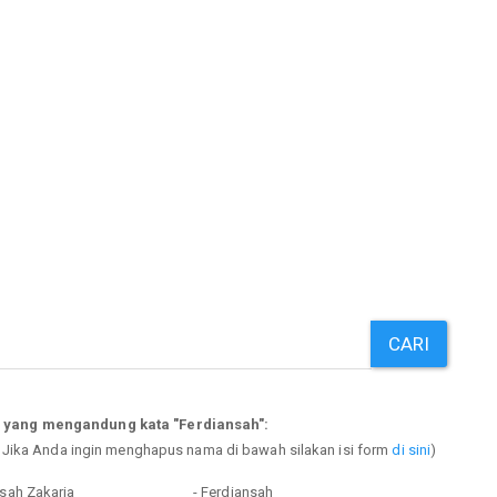
CARI
p yang mengandung kata "Ferdiansah":
. Jika Anda ingin menghapus nama di bawah silakan isi form
di sini
)
nsah Zakaria
- Ferdiansah