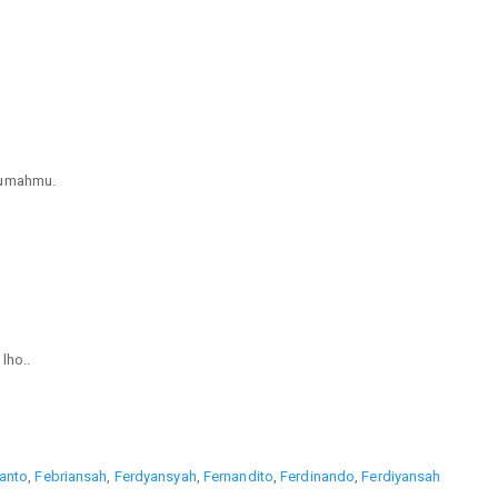
rumahmu.
lho..
yanto
,
Febriansah
,
Ferdyansyah
,
Fernandito
,
Ferdinando
,
Ferdiyansah