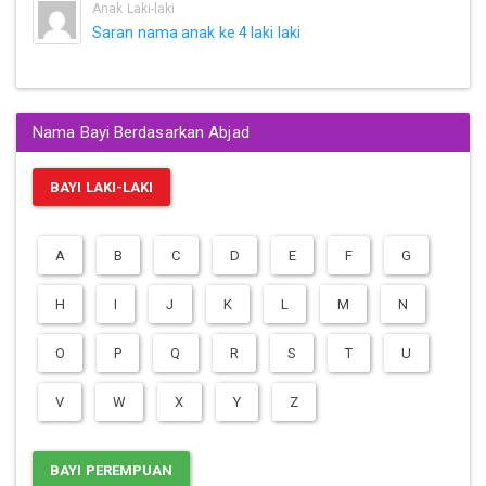
Anak Laki-laki
Saran nama anak ke 4 laki laki
Nama Bayi Berdasarkan Abjad
BAYI LAKI-LAKI
A
B
C
D
E
F
G
H
I
J
K
L
M
N
O
P
Q
R
S
T
U
V
W
X
Y
Z
BAYI PEREMPUAN