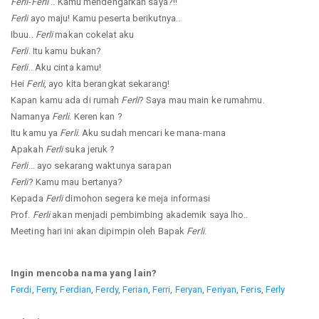
Ferli
-
Ferli
.. Kamu mendengarkan saya?!!
Ferli
ayo maju! Kamu peserta berikutnya..
Ibuu..
Ferli
makan cokelat aku
Ferli
. Itu kamu bukan?
Ferli
.. Aku cinta kamu!
Hei
Ferli
, ayo kita berangkat sekarang!
Kapan kamu ada di rumah
Ferli
? Saya mau main ke rumahmu.
Namanya
Ferli
. Keren kan ?
Itu kamu ya
Ferli
. Aku sudah mencari ke mana-mana
Apakah
Ferli
suka jeruk ?
Ferli
... ayo sekarang waktunya sarapan
Ferli
? Kamu mau bertanya?
Kepada
Ferli
dimohon segera ke meja informasi
Prof.
Ferli
akan menjadi pembimbing akademik saya lho..
Meeting hari ini akan dipimpin oleh Bapak
Ferli
.
Ingin mencoba nama yang lain?
Ferdi
,
Ferry
,
Ferdian
,
Ferdy
,
Ferian
,
Ferri
,
Feryan
,
Feriyan
,
Feris
,
Ferly