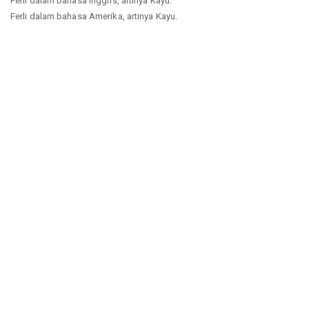
Ferli dalam bahasa Inggris, artinya Kayu.
Ferli dalam bahasa Amerika, artinya Kayu.