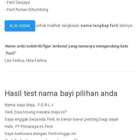
- Ferli Sanjaya
- Ferli Ronan Sihombing
untuk melihat rangkaian
nama lengkap ferli
lainnya.
KLIK DISINI
Nama artis/selebriti/figur terkenal yang namanya mengandung kata
"Ferli"
Lita Ferlina, Nita Ferlina
Hasil test nama bayi pilihan anda
Nama saya dieja.. F-E-R-L-I
Ferli
, bisa tolong menata meja ini?
Saya enggak becanda
Ferli
, ini benar-benar penting bagi saya!
Halo, PT Primaraya ini
Ferli
.
Saya berbicara dengan
Ferli
minggu ini.