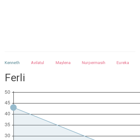
Kenneth
Avilatul
Maylena
Nurpermasih
Eureka
Julita
Matthew
Isabella
Arquelao
Kayla
Kayla
Ferli
Nurhilman
Pathin
Muhalis
Abdullah