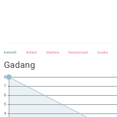
Kenneth
Avilatul
Maylena
Nurpermasih
Eureka
Julita
Matthew
Isabella
Arquelao
Kayla
Kayla
Gadang
Nurhilman
Pathin
Muhalis
Abdullah