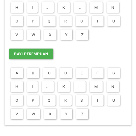
H
I
J
K
L
M
N
O
P
Q
R
S
T
U
V
W
X
Y
Z
BAYI PEREMPUAN
A
B
C
D
E
F
G
H
I
J
K
L
M
N
O
P
Q
R
S
T
U
V
W
X
Y
Z