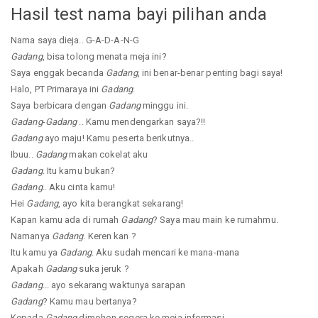
Hasil test nama bayi pilihan anda
Nama saya dieja.. G-A-D-A-N-G
Gadang
, bisa tolong menata meja ini?
Saya enggak becanda
Gadang
, ini benar-benar penting bagi saya!
Halo, PT Primaraya ini
Gadang
.
Saya berbicara dengan
Gadang
minggu ini.
Gadang
-
Gadang
.. Kamu mendengarkan saya?!!
Gadang
ayo maju! Kamu peserta berikutnya..
Ibuu..
Gadang
makan cokelat aku
Gadang
. Itu kamu bukan?
Gadang
.. Aku cinta kamu!
Hei
Gadang
, ayo kita berangkat sekarang!
Kapan kamu ada di rumah
Gadang
? Saya mau main ke rumahmu.
Namanya
Gadang
. Keren kan ?
Itu kamu ya
Gadang
. Aku sudah mencari ke mana-mana
Apakah
Gadang
suka jeruk ?
Gadang
... ayo sekarang waktunya sarapan
Gadang
? Kamu mau bertanya?
Kepada
Gadang
dimohon segera ke meja informasi