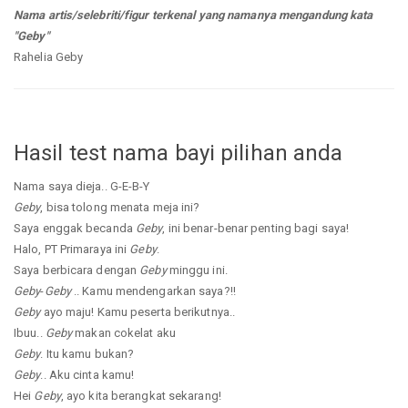
Nama artis/selebriti/figur terkenal yang namanya mengandung kata
"Geby"
Rahelia Geby
Hasil test nama bayi pilihan anda
Nama saya dieja.. G-E-B-Y
Geby
, bisa tolong menata meja ini?
Saya enggak becanda
Geby
, ini benar-benar penting bagi saya!
Halo, PT Primaraya ini
Geby
.
Saya berbicara dengan
Geby
minggu ini.
Geby
-
Geby
.. Kamu mendengarkan saya?!!
Geby
ayo maju! Kamu peserta berikutnya..
Ibuu..
Geby
makan cokelat aku
Geby
. Itu kamu bukan?
Geby
.. Aku cinta kamu!
Hei
Geby
, ayo kita berangkat sekarang!