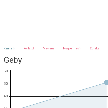
Kenneth
Avilatul
Maylena
Nurpermasih
Eureka
Julita
Matthew
Isabella
Arquelao
Kayla
Kayla
Geby
Nurhilman
Pathin
Muhalis
Abdullah