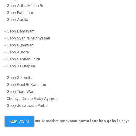
- Geby Artha Millian Br.
- Geby Patintinan
- Geby Aprilia
- Geby Damayanti
- Geby Syahira Muthyasari
- Geby Gunawan
- Geby Aurora
- Geby Septiani Putri
- Geby J Hutapea
- Geby Selomita
- Geby Gael Br Kacaribu
- Geby Tiara Wani
- Chelsya Dinata Geby Ayunda
- Geby Jose Loisa Purba
untuk melihat rangkaian
nama lengkap geby
lainnya.
KLIK DISINI