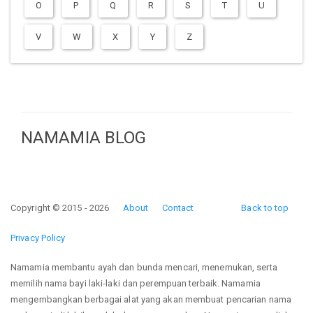
O
P
Q
R
S
T
U
V
W
X
Y
Z
NAMAMIA BLOG
Copyright © 2015 - 2026
About
Contact
Back to top
Privacy Policy
Namamia membantu ayah dan bunda mencari, menemukan, serta
memilih nama bayi laki-laki dan perempuan terbaik. Namamia
mengembangkan berbagai alat yang akan membuat pencarian nama