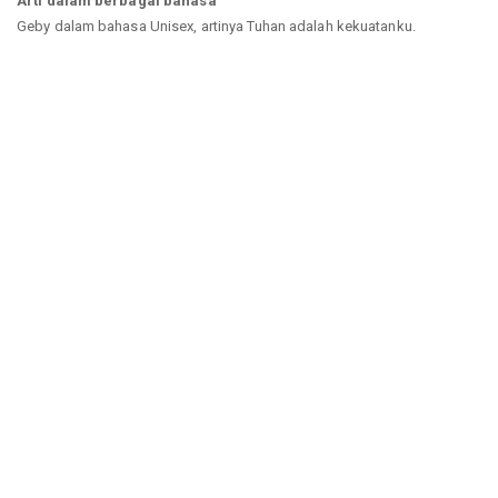
Arti dalam berbagai bahasa
Geby dalam bahasa Unisex, artinya Tuhan adalah kekuatanku.