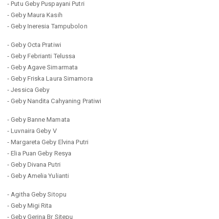
- Putu Geby Puspayani Putri
- Geby Maura Kasih
- Geby Ineresia Tampubolon
- Geby Octa Pratiwi
- Geby Febrianti Telussa
- Geby Agave Simarmata
- Geby Friska Laura Simamora
- Jessica Geby
- Geby Nandita Cahyaning Pratiwi
- Geby Banne Mamata
- Luvnaira Geby V
- Margareta Geby Elvina Putri
- Elia Puan Geby Resya
- Geby Divana Putri
- Geby Amelia Yulianti
- Agitha Geby Sitopu
- Geby Migi Rita
- Geby Gerina Br Sitepu