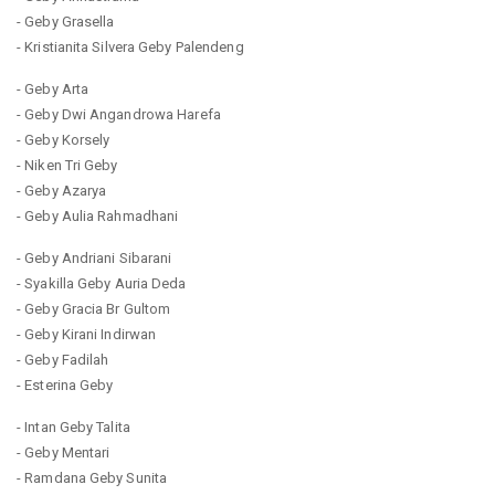
- Geby Grasella
- Kristianita Silvera Geby Palendeng
- Geby Arta
- Geby Dwi Angandrowa Harefa
- Geby Korsely
- Niken Tri Geby
- Geby Azarya
- Geby Aulia Rahmadhani
- Geby Andriani Sibarani
- Syakilla Geby Auria Deda
- Geby Gracia Br Gultom
- Geby Kirani Indirwan
- Geby Fadilah
- Esterina Geby
- Intan Geby Talita
- Geby Mentari
- Ramdana Geby Sunita