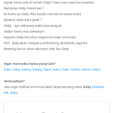
Kapan kamu ada di rumah
Geby
? Saya mau main ke rumahmu.
Namanya
Geby
. Keren kan ?
Itu kamu ya
Geby
. Aku sudah mencari ke mana-mana
Apakah
Geby
suka jeruk ?
Geby
... ayo sekarang waktunya sarapan
Geby
? Kamu mau bertanya?
Kepada
Geby
dimohon segera ke meja informasi
Prof.
Geby
akan menjadi pembimbing akademik saya lho..
Meeting hari ini akan dipimpin oleh Ibu
Geby
.
Ingin mencoba nama yang lain?
Gebi
,
Gaby
,
Gebby
,
Gabby
,
Gabe
,
Gebri
,
Gabi
,
Gebbi
,
Gabbi
,
Gebie
Selanjutnya?
Jika ingin melihat informasi lebih lanjut tentang nama
Geby
silahkan
klik disini