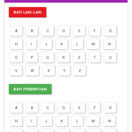
BAYI LAKI-LAKI
A
B
C
D
E
F
G
H
I
J
K
L
M
N
O
P
Q
R
S
T
U
V
W
X
Y
Z
BAYI PEREMPUAN
A
B
C
D
E
F
G
H
I
J
K
L
M
N