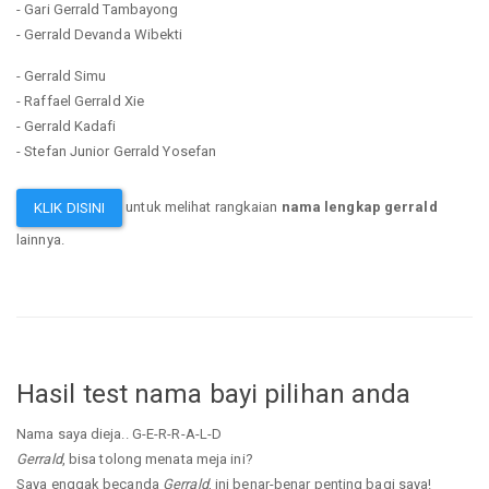
- Gari Gerrald Tambayong
- Gerrald Devanda Wibekti
- Gerrald Simu
- Raffael Gerrald Xie
- Gerrald Kadafi
- Stefan Junior Gerrald Yosefan
untuk melihat rangkaian
nama lengkap gerrald
KLIK DISINI
lainnya.
Hasil test nama bayi pilihan anda
Nama saya dieja.. G-E-R-R-A-L-D
Gerrald
, bisa tolong menata meja ini?
Saya enggak becanda
Gerrald
, ini benar-benar penting bagi saya!