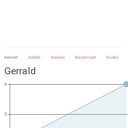
Kenneth
Avilatul
Maylena
Nurpermasih
Eureka
Julita
Matthew
Isabella
Arquelao
Kayla
Kayla
Gerrald
Nurhilman
Pathin
Muhalis
Abdullah