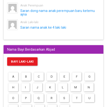
Anak Perempuan
Saran dong nama anak perempuan baru ketemu
ajna
Anak Laki-laki
Saran nama anak ke 4 laki laki
Nama Bayi Berdasarkan Abjad
BAYI LAKI-LAKI
A
B
C
D
E
F
G
H
I
J
K
L
M
N
O
P
Q
R
S
T
U