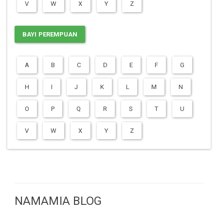
V
W
X
Y
Z
BAYI PEREMPUAN
A
B
C
D
E
F
G
H
I
J
K
L
M
N
O
P
Q
R
S
T
U
V
W
X
Y
Z
NAMAMIA BLOG