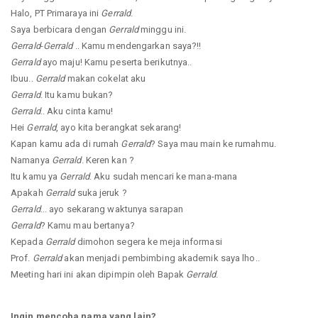
Halo, PT Primaraya ini
Gerrald
.
Saya berbicara dengan
Gerrald
minggu ini.
Gerrald
-
Gerrald
.. Kamu mendengarkan saya?!!
Gerrald
ayo maju! Kamu peserta berikutnya..
Ibuu..
Gerrald
makan cokelat aku
Gerrald
. Itu kamu bukan?
Gerrald
.. Aku cinta kamu!
Hei
Gerrald
, ayo kita berangkat sekarang!
Kapan kamu ada di rumah
Gerrald
? Saya mau main ke rumahmu.
Namanya
Gerrald
. Keren kan ?
Itu kamu ya
Gerrald
. Aku sudah mencari ke mana-mana
Apakah
Gerrald
suka jeruk ?
Gerrald
... ayo sekarang waktunya sarapan
Gerrald
? Kamu mau bertanya?
Kepada
Gerrald
dimohon segera ke meja informasi
Prof.
Gerrald
akan menjadi pembimbing akademik saya lho..
Meeting hari ini akan dipimpin oleh Bapak
Gerrald
.
Ingin mencoba nama yang lain?