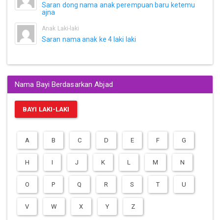
Saran dong nama anak perempuan baru ketemu
ajna
Anak Laki-laki
Saran nama anak ke 4 laki laki
Nama Bayi Berdasarkan Abjad
BAYI LAKI-LAKI
A
B
C
D
E
F
G
H
I
J
K
L
M
N
O
P
Q
R
S
T
U
V
W
X
Y
Z