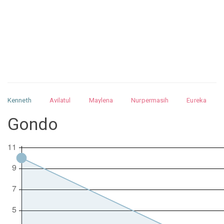
Kenneth
Avilatul
Maylena
Nurpermasih
Eureka
Julita
Matthew
Isabella
Arquelao
Kayla
Kayla
Gondo
Nurhilman
Pathin
Muhalis
Abdullah