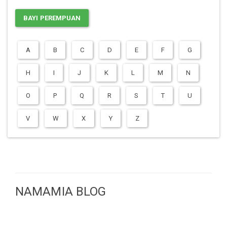
BAYI PEREMPUAN
A
B
C
D
E
F
G
H
I
J
K
L
M
N
O
P
Q
R
S
T
U
V
W
X
Y
Z
NAMAMIA BLOG