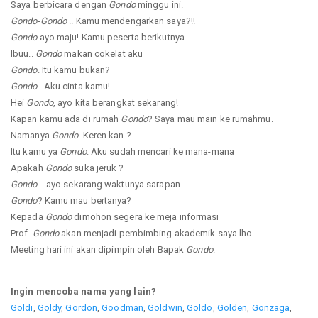
Saya berbicara dengan
Gondo
minggu ini.
Gondo
-
Gondo
.. Kamu mendengarkan saya?!!
Gondo
ayo maju! Kamu peserta berikutnya..
Ibuu..
Gondo
makan cokelat aku
Gondo
. Itu kamu bukan?
Gondo
.. Aku cinta kamu!
Hei
Gondo
, ayo kita berangkat sekarang!
Kapan kamu ada di rumah
Gondo
? Saya mau main ke rumahmu.
Namanya
Gondo
. Keren kan ?
Itu kamu ya
Gondo
. Aku sudah mencari ke mana-mana
Apakah
Gondo
suka jeruk ?
Gondo
... ayo sekarang waktunya sarapan
Gondo
? Kamu mau bertanya?
Kepada
Gondo
dimohon segera ke meja informasi
Prof.
Gondo
akan menjadi pembimbing akademik saya lho..
Meeting hari ini akan dipimpin oleh Bapak
Gondo
.
Ingin mencoba nama yang lain?
Goldi
,
Goldy
,
Gordon
,
Goodman
,
Goldwin
,
Goldo
,
Golden
,
Gonzaga
,