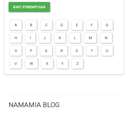
BAYI PEREMPUAN
A
B
C
D
E
F
G
H
I
J
K
L
M
N
O
P
Q
R
S
T
U
V
W
X
Y
Z
NAMAMIA BLOG