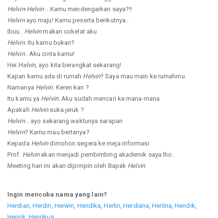
Helvin
-
Helvin
.. Kamu mendengarkan saya?!!
Helvin
ayo maju! Kamu peserta berikutnya..
Ibuu..
Helvin
makan cokelat aku
Helvin
. Itu kamu bukan?
Helvin
.. Aku cinta kamu!
Hei
Helvin
, ayo kita berangkat sekarang!
Kapan kamu ada di rumah
Helvin
? Saya mau main ke rumahmu.
Namanya
Helvin
. Keren kan ?
Itu kamu ya
Helvin
. Aku sudah mencari ke mana-mana
Apakah
Helvin
suka jeruk ?
Helvin
... ayo sekarang waktunya sarapan
Helvin
? Kamu mau bertanya?
Kepada
Helvin
dimohon segera ke meja informasi
Prof.
Helvin
akan menjadi pembimbing akademik saya lho..
Meeting hari ini akan dipimpin oleh Bapak
Helvin
.
Ingin mencoba nama yang lain?
Herdian
,
Herdin
,
Herwin
,
Hendika
,
Herlin
,
Herdiana
,
Herlina
,
Hendik
,
Henrik
,
Henrikus