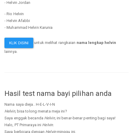
- Helvin Jordan
- Rio Helvin
- Helvin Afabbi
- Muhammad Helvin Karunia
untuk melihat rangkaian
nama lengkap helvin
KLIK DISINI
lainnya.
Hasil test nama bayi pilihan anda
Nama saya dieja.. H-E-L-V-I-N
Helvin
, bisa tolong menata meja ini?
Saya enggak becanda
Helvin
, ini benar-benar penting bagi saya!
Halo, PT Primaraya ini
Helvin
.
Saya berbicara dengan
Helvin
minggu ini.