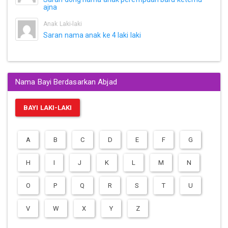
ajna
Anak Laki-laki
Saran nama anak ke 4 laki laki
Nama Bayi Berdasarkan Abjad
BAYI LAKI-LAKI
A
B
C
D
E
F
G
H
I
J
K
L
M
N
O
P
Q
R
S
T
U
V
W
X
Y
Z