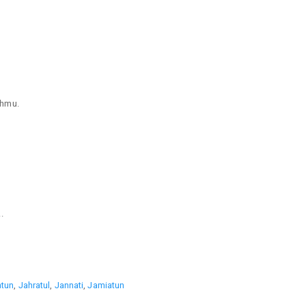
ahmu.
.
atun
,
Jahratul
,
Jannati
,
Jamiatun