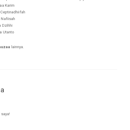
zaa Karim
 Ceptinadhiifah
 Nafiisah
a Dzihhi
ra Utanto
auzaa
lainnya.
da
i saya!