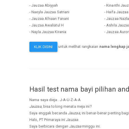
- Jauzaa Abiyyah
- Kinanthi Jau
- Naeyla Jauzaa Satriani
- Haifa Jauzaa
- Jauzaa Afnaan Fanani
- Jauzaa Nazla
- Jauzaa Awaliatul H
- Ashila Jauza
- Nayla Jauzaa Kirania
- Jauzaa Auro
untuk melihat rangkaian
nama lengkap j
KLIK DISINI
Hasil test nama bayi pilihan an
Nama saya dieja.. J-A-U-Z-A-A
Jauzaa
, bisa tolong menata meja ini?
Saya enggak becanda
Jauzaa
, ini benar-benar penting bag
Halo, PT Primaraya ini
Jauzaa
.
Saya berbicara dengan
Jauzaa
minggu ini.