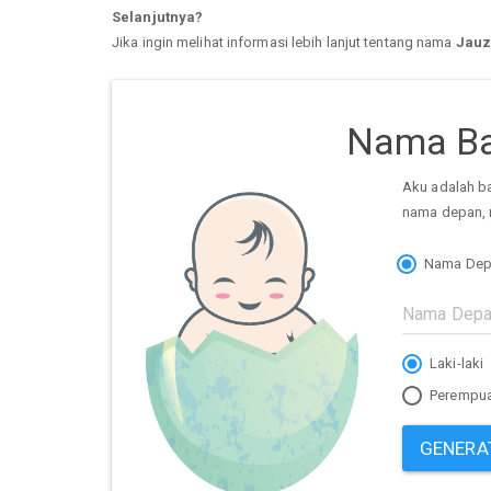
Selanjutnya?
Jika ingin melihat informasi lebih lanjut tentang nama
Jauz
Nama Ba
Aku adalah b
nama depan, 
Nama Dep
Laki-laki
Perempu
GENERA