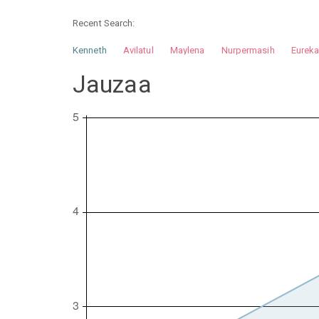
Recent Search:
Kenneth
Avilatul
Maylena
Nurpermasih
Eurek
Nurhilman
Pathin
Muhalis
Abdullah
Jauzaa