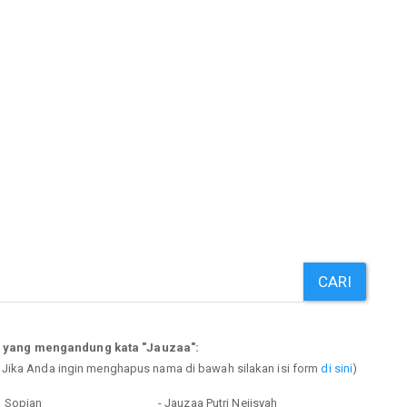
CARI
p yang mengandung kata "Jauzaa":
. Jika Anda ingin menghapus nama di bawah silakan isi form
di sini
)
h Sopian
- Jauzaa Putri Neijsyah