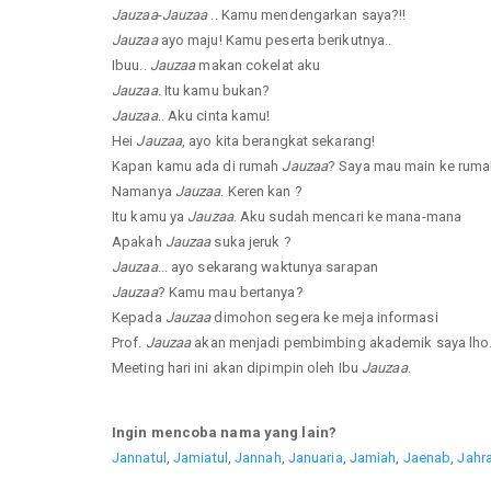
Jauzaa
-
Jauzaa
.. Kamu mendengarkan saya?!!
Jauzaa
ayo maju! Kamu peserta berikutnya..
Ibuu..
Jauzaa
makan cokelat aku
Jauzaa
. Itu kamu bukan?
Jauzaa
.. Aku cinta kamu!
Hei
Jauzaa
, ayo kita berangkat sekarang!
Kapan kamu ada di rumah
Jauzaa
? Saya mau main ke rum
Namanya
Jauzaa
. Keren kan ?
Itu kamu ya
Jauzaa
. Aku sudah mencari ke mana-mana
Apakah
Jauzaa
suka jeruk ?
Jauzaa
... ayo sekarang waktunya sarapan
Jauzaa
? Kamu mau bertanya?
Kepada
Jauzaa
dimohon segera ke meja informasi
Prof.
Jauzaa
akan menjadi pembimbing akademik saya lho.
Meeting hari ini akan dipimpin oleh Ibu
Jauzaa
.
Ingin mencoba nama yang lain?
Jannatul
,
Jamiatul
,
Jannah
,
Januaria
,
Jamiah
,
Jaenab
,
Jahr