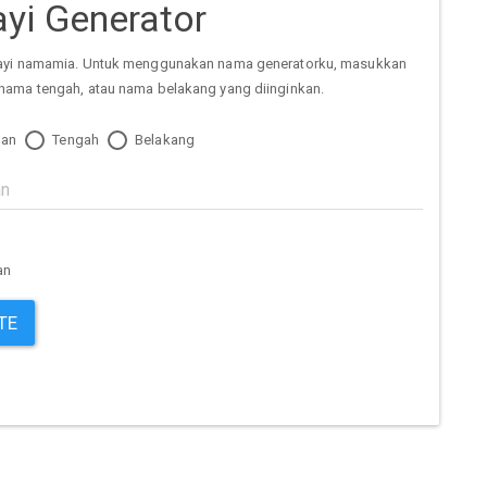
yi Generator
ayi namamia. Untuk menggunakan nama generatorku, masukkan
nama tengah, atau nama belakang yang diinginkan.
an
Tengah
Belakang
an
TE