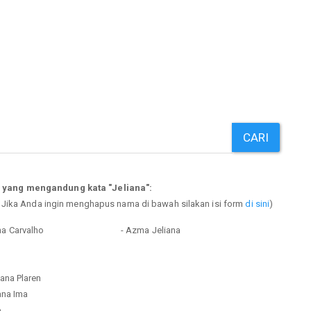
CARI
 yang mengandung kata "Jeliana":
. Jika Anda ingin menghapus nama di bawah silakan isi form
di sini
)
na Carvalho
- Azma Jeliana
iana Plaren
iana Ima
o