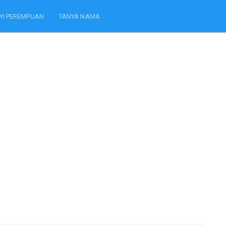
YI PEREMPUAN
TANYA NAMA