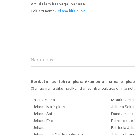
Arti dalam berbagai bahasa
Cek arti nama
Jeliana klik di sini
Berikut ini contoh rangkaian/kumpulan nama lengkap
(Semua nama dikumpulkan dari sumber terbuka di internet
- Intan Jeliana
- Monika Jelia
- Jeliana Malingkas
- Jeliana Sekar
- Jeliana Sait
- Dana Jeliana
- Jeliana Eko
- Petronela Jel
- Jeliana
- Fatrisela Jel
- Jeliana Jias Cardoso Pereira
- Jeliana Tjion