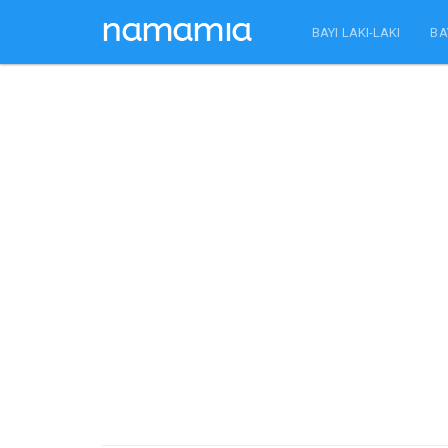
BAYI LAKI-LAKI
BA