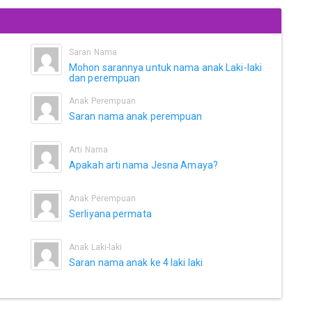
Saran Nama
Mohon sarannya untuk nama anak Laki-laki
dan perempuan
Anak Perempuan
Saran nama anak perempuan
Arti Nama
Apakah arti nama Jesna Amaya?
Anak Perempuan
Serliyana permata
Anak Laki-laki
Saran nama anak ke 4 laki laki