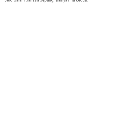
Jero dalam bahasa Jepang, artinya Pria kedua.