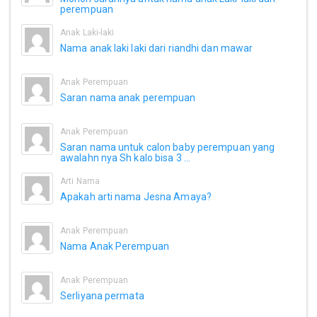
perempuan
Anak Laki-laki
Nama anak laki laki dari riandhi dan mawar
Anak Perempuan
Saran nama anak perempuan
Anak Perempuan
Saran nama untuk calon baby perempuan yang
awalahn nya Sh kalo bisa 3 ...
Arti Nama
Apakah arti nama Jesna Amaya?
Anak Perempuan
Nama Anak Perempuan
Anak Perempuan
Serliyana permata