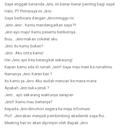
Saya enggak becanda
Jero
, ini benar-benar penting bagi saya!
Halo, PT Primaraya ini
Jero
.
Saya berbicara dengan
Jero
minggu ini.
Jero
-
Jero
.. Kamu mendengarkan saya?!!
Jero
ayo maju! Kamu peserta berikutnya..
Ibuu..
Jero
makan cokelat aku
Jero
. Itu kamu bukan?
Jero
.. Aku cinta kamu!
Hei
Jero
, ayo kita berangkat sekarang!
Kapan kamu ada di rumah
Jero
? Saya mau main ke rumahmu.
Namanya
Jero
. Keren kan ?
Itu kamu ya
Jero
. Aku sudah mencari ke mana-mana
Apakah
Jero
suka jeruk ?
Jero
... ayo sekarang waktunya sarapan
Jero
? Kamu mau bertanya?
Kepada
Jero
dimohon segera ke meja informasi
Prof.
Jero
akan menjadi pembimbing akademik saya lho..
Meeting hari ini akan dipimpin oleh Bapak
Jero
.