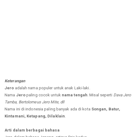
Keterangan
Jero
adalah nama populer untuk anak Laki-laki.
Nama
Jero
paling cocok untuk
nama tengah
. Misal seperti
Dava Jero
Tamba, Bertolomeus Jero Mite, dll
Nama ini di indonesia paling banyak ada di kota
Songan, Batur,
Kintamani, Ketapang, Dilaklain
.
Arti dalam berbagai bahasa