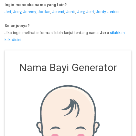
Ingin mencoba nama yang lain?
Jeri
,
Jerry
,
Jeremy
,
Jordan
,
Jeremi
,
Jordi
,
Jery
,
Jerri
,
Jordy
,
Jerico
Selanjutnya?
Jika ingin melihat informasi lebih lanjut tentang nama
Jero
silahkan
klik disini
Nama Bayi Generator