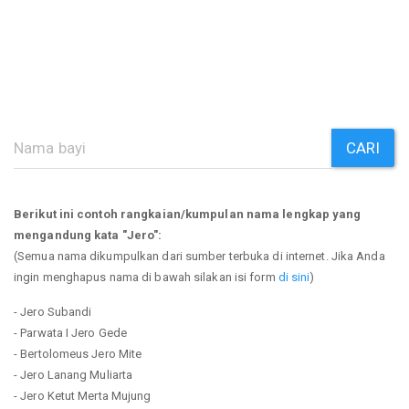
CARI
Berikut ini contoh rangkaian/kumpulan nama lengkap yang
mengandung kata "Jero":
(Semua nama dikumpulkan dari sumber terbuka di internet. Jika Anda
ingin menghapus nama di bawah silakan isi form
di sini
)
- Jero Subandi
- Parwata I Jero Gede
- Bertolomeus Jero Mite
- Jero Lanang Muliarta
- Jero Ketut Merta Mujung