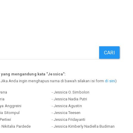
CARI
 yang mengandung kata "Jessica":
. Jika Anda ingin menghapus nama di bawah silakan isi form
di sini
)
yana
- Jessica O. Simbolon
ria
- Jessica Nadia Putri
ya Anggreini
- Jessica Agustin
ia Sitompul
- Jessica Teesen
Pertiwi
- Jessica Fridayanti
s Nikitalia Pardede
- Jessica Kimberly Nadiella Budiman