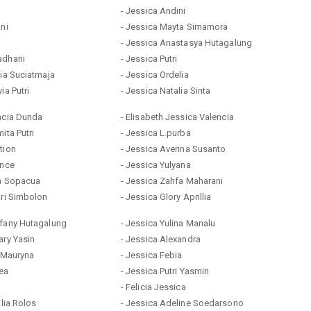
- Jessica Andini
ani
- Jessica Mayta Simamora
- Jessica Anastasya Hutagalung
adhani
- Jessica Putri
lia Suciatmaja
- Jessica Ordelia
ia Putri
- Jessica Natalia Sinta
ncia Dunda
- Elisabeth Jessica Valencia
ita Putri
- Jessica L.purba
tion
- Jessica Averina Susanto
ence
- Jessica Yulyana
ra Sopacua
- Jessica Zahfa Maharani
ari Simbolon
- Jessica Glory Aprillia
ofany Hutagalung
- Jessica Yulina Manalu
ary Yasin
- Jessica Alexandra
a Mauryna
- Jessica Febia
rea
- Jessica Putri Yasmin
- Felicia Jessica
ilia Rolos
- Jessica Adeline Soedarsono