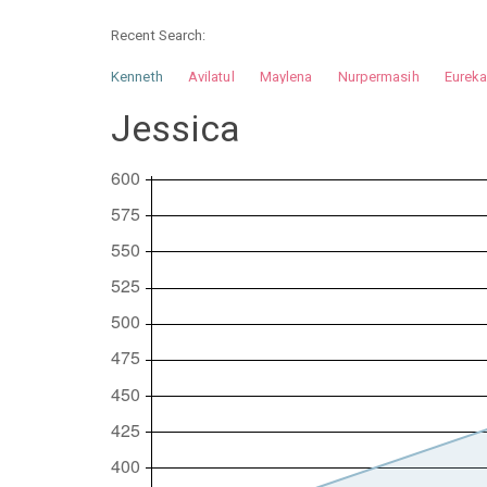
Recent Search:
Kenneth
Avilatul
Maylena
Nurpermasih
Eurek
Nurhilman
Pathin
Muhalis
Abdullah
Jessica