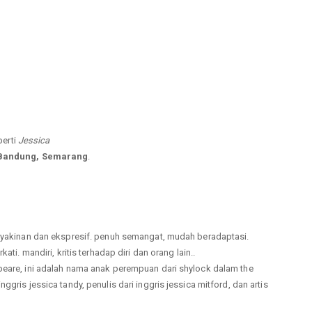
perti
Jessica
 Bandung, Semarang
.
keyakinan dan ekspresif. penuh semangat, mudah beradaptasi.
ati. mandiri, kritis terhadap diri dan orang lain..
peare, ini adalah nama anak perempuan dari shylock dalam the
gris jessica tandy, penulis dari inggris jessica mitford, dan artis