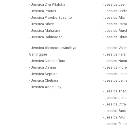
- Jessica Dwi Pitaloka
- Jessica Lee
- Jessica Pratiwi
- Jessica Stef
- Jessica Phoebe Susanto
- Jessica Alia
- Jessica Sihite
- Jessica Ram
- Jessica Maharani
- Jessica Aure
- Jessica Rahmadani
- Jessica Oktav
- Jessica Alexandriawindhya
- Jessica Vale
Ganinggae
- Jessica Faram
- Jessica Natania Tara
- Jessica Nasu
- Jessica Davina
- Jessica Flor
- Jessica Septiani
- Jessica Lau
- Jessica Chelsea
- Jessica Jeni
- Jessica Angel Lay
- Jessica The
- Jessica Jenu
- Jessica Citr
- Jessica And
- Jessica Ayu
- Jessica Prisc