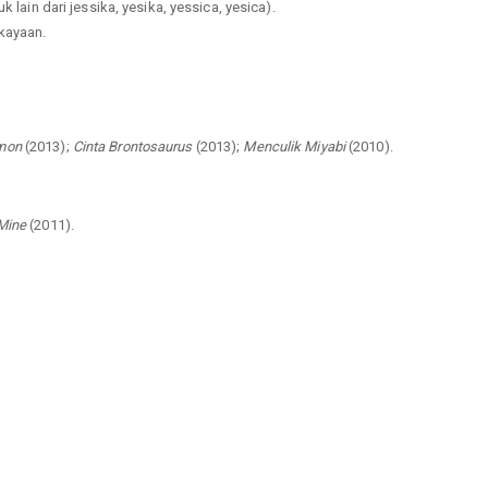
 lain dari jessika, yesika, yessica, yesica).
kayaan.
mon
(2013);
Cinta Brontosaurus
(2013);
Menculik Miyabi
(2010).
Mine
(2011).