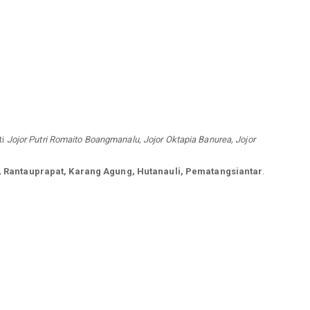
ti
Jojor Putri Romaito Boangmanalu, Jojor Oktapia Banurea, Jojor
r, Rantauprapat, Karang Agung, Hutanauli, Pematangsiantar
.