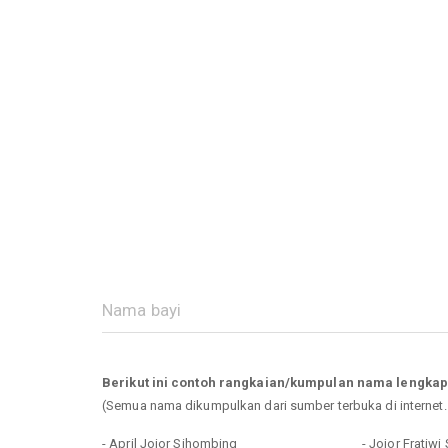
Berikut ini contoh rangkaian/kumpulan nama lengkap
(Semua nama dikumpulkan dari sumber terbuka di internet
- April Jojor Sihombing
- Jojor Fratiwi