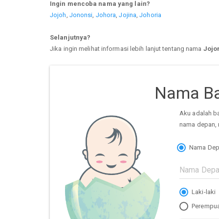
Ingin mencoba nama yang lain?
Jojoh
,
Jononsi
,
Johora
,
Jojina
,
Johoria
Selanjutnya?
Jika ingin melihat informasi lebih lanjut tentang nama
Jojo
Nama Ba
Aku adalah b
nama depan, 
Nama Dep
Laki-laki
Perempu