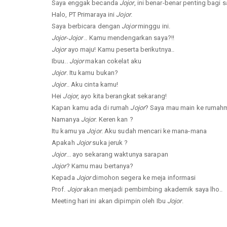
Saya enggak becanda
Jojor
, ini benar-benar penting bagi s
Halo, PT Primaraya ini
Jojor
.
Saya berbicara dengan
Jojor
minggu ini.
Jojor
-
Jojor
.. Kamu mendengarkan saya?!!
Jojor
ayo maju! Kamu peserta berikutnya..
Ibuu..
Jojor
makan cokelat aku
Jojor
. Itu kamu bukan?
Jojor
.. Aku cinta kamu!
Hei
Jojor
, ayo kita berangkat sekarang!
Kapan kamu ada di rumah
Jojor
? Saya mau main ke rumah
Namanya
Jojor
. Keren kan ?
Itu kamu ya
Jojor
. Aku sudah mencari ke mana-mana
Apakah
Jojor
suka jeruk ?
Jojor
... ayo sekarang waktunya sarapan
Jojor
? Kamu mau bertanya?
Kepada
Jojor
dimohon segera ke meja informasi
Prof.
Jojor
akan menjadi pembimbing akademik saya lho..
Meeting hari ini akan dipimpin oleh Ibu
Jojor
.