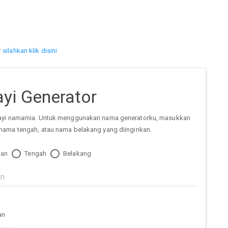
r
silahkan klik disini
yi Generator
ayi namamia. Untuk menggunakan nama generatorku, masukkan
nama tengah, atau nama belakang yang diinginkan.
an
Tengah
Belakang
an