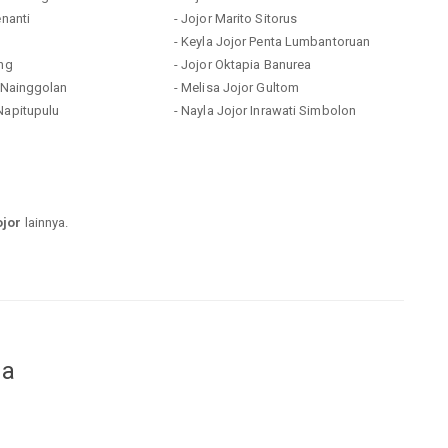
enanti
- Jojor Marito Sitorus
- Keyla Jojor Penta Lumbantoruan
ang
- Jojor Oktapia Banurea
i Nainggolan
- Melisa Jojor Gultom
Napitupulu
- Nayla Jojor Inrawati Simbolon
ojor
lainnya.
da