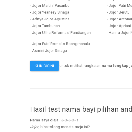
- Jojor Martini Pasaribu
- Jojor Putri M
- Jojor Yeanesy Sinaga
- Jojor Berutu
- Aditya Jojor Agustina
- Jojor Ariton
- Jojor Tambunan
- Jojor Aprian
- Jojor Ulina Reformasi Pandiangan
- Hanna Jojor 
- Jojor Putri Romaito Boangmanalu
- Asmini Jojor Sinaga
untuk melihat rangkaian
nama lengkap j
KLIK DISINI
Hasil test nama bayi pilihan an
Nama saya dieja.. J-O-J-O-R
Jojor
, bisa tolong menata meja ini?