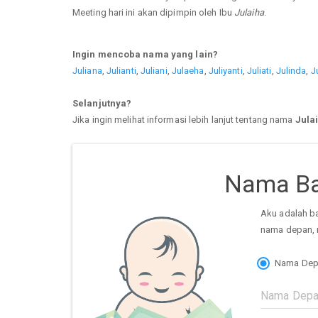
Meeting hari ini akan dipimpin oleh Ibu
Julaiha
.
Ingin mencoba nama yang lain?
Juliana
,
Julianti
,
Juliani
,
Julaeha
,
Juliyanti
,
Juliati
,
Julinda
,
J
Selanjutnya?
Jika ingin melihat informasi lebih lanjut tentang nama
Jula
Nama Ba
Aku adalah b
nama depan, 
Nama Dep