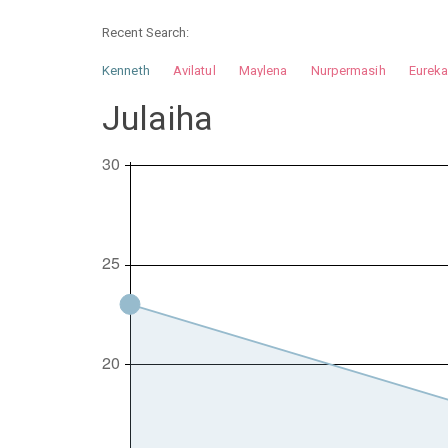
Recent Search:
Kenneth
Avilatul
Maylena
Nurpermasih
Eurek
Nurhilman
Pathin
Muhalis
Abdullah
Julaiha