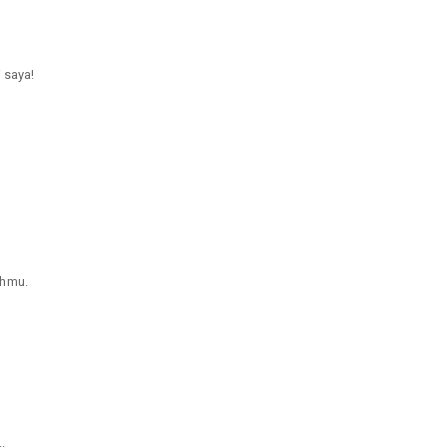
i saya!
ahmu.
.