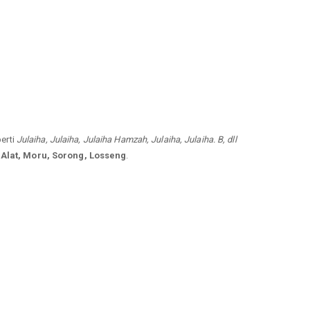
perti
Julaiha, Julaiha, Julaiha Hamzah, Julaiha, Julaiha. B, dll
Alat, Moru, Sorong, Losseng
.