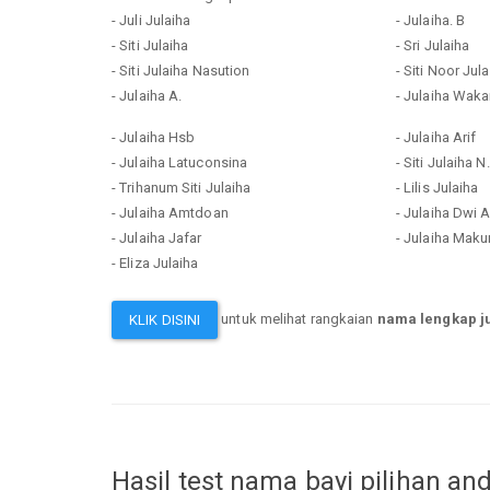
- Juli Julaiha
- Julaiha. B
- Siti Julaiha
- Sri Julaiha
- Siti Julaiha Nasution
- Siti Noor Jul
- Julaiha A.
- Julaiha Wak
- Julaiha Hsb
- Julaiha Arif
- Julaiha Latuconsina
- Siti Julaiha N.
- Trihanum Siti Julaiha
- Lilis Julaiha
- Julaiha Amtdoan
- Julaiha Dwi 
- Julaiha Jafar
- Julaiha Mak
- Eliza Julaiha
untuk melihat rangkaian
nama lengkap j
KLIK DISINI
Hasil test nama bayi pilihan an