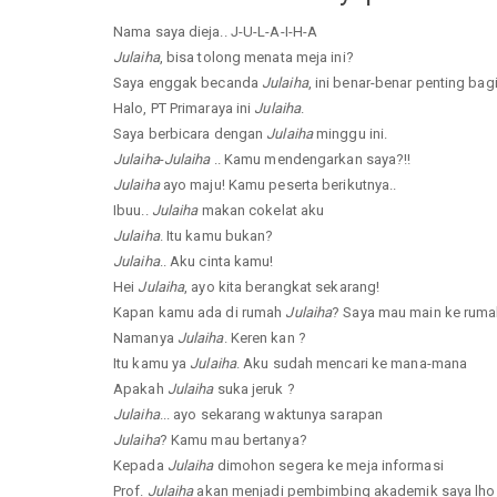
Nama saya dieja.. J-U-L-A-I-H-A
Julaiha
, bisa tolong menata meja ini?
Saya enggak becanda
Julaiha
, ini benar-benar penting bag
Halo, PT Primaraya ini
Julaiha
.
Saya berbicara dengan
Julaiha
minggu ini.
Julaiha
-
Julaiha
.. Kamu mendengarkan saya?!!
Julaiha
ayo maju! Kamu peserta berikutnya..
Ibuu..
Julaiha
makan cokelat aku
Julaiha
. Itu kamu bukan?
Julaiha
.. Aku cinta kamu!
Hei
Julaiha
, ayo kita berangkat sekarang!
Kapan kamu ada di rumah
Julaiha
? Saya mau main ke rum
Namanya
Julaiha
. Keren kan ?
Itu kamu ya
Julaiha
. Aku sudah mencari ke mana-mana
Apakah
Julaiha
suka jeruk ?
Julaiha
... ayo sekarang waktunya sarapan
Julaiha
? Kamu mau bertanya?
Kepada
Julaiha
dimohon segera ke meja informasi
Prof.
Julaiha
akan menjadi pembimbing akademik saya lho.