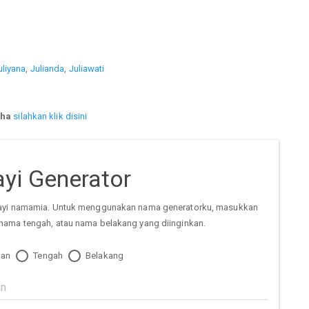
uliyana
,
Julianda
,
Juliawati
iha
silahkan klik disini
yi Generator
ayi namamia. Untuk menggunakan nama generatorku, masukkan
nama tengah, atau nama belakang yang diinginkan.
an
Tengah
Belakang