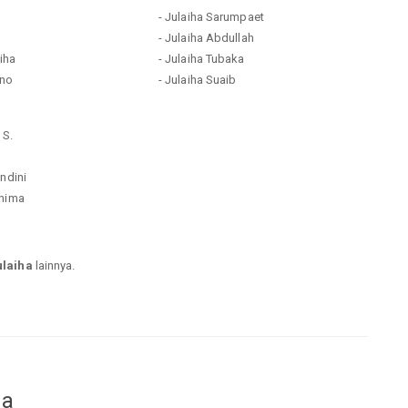
- Julaiha Sarumpaet
- Julaiha Abdullah
aiha
- Julaiha Tubaka
ano
- Julaiha Suaib
 S.
Andini
unima
ulaiha
lainnya.
da