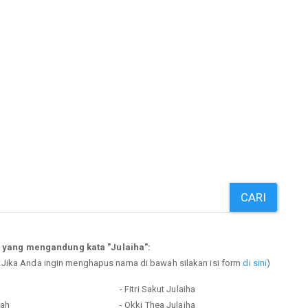
CARI
 yang mengandung kata "Julaiha":
. Jika Anda ingin menghapus nama di bawah silakan isi form
di sini
)
- Fitri Sakut Julaiha
zah
- Okki Thea Julaiha