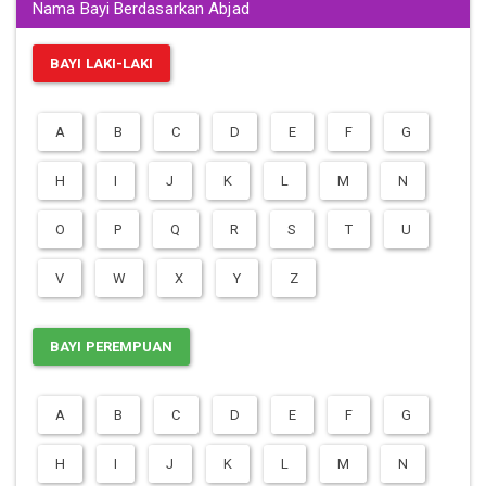
Nama Bayi Berdasarkan Abjad
BAYI LAKI-LAKI
A
B
C
D
E
F
G
H
I
J
K
L
M
N
O
P
Q
R
S
T
U
V
W
X
Y
Z
BAYI PEREMPUAN
A
B
C
D
E
F
G
H
I
J
K
L
M
N