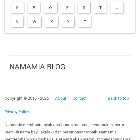
O
P
Q
R
S
T
U
V
W
X
Y
Z
NAMAMIA BLOG
Copyright © 2015 - 2026
About
Contact
Back to top
Privacy Policy
Namamia membantu ayah dan bunda mencari, menemukan, serta
memilih nama bayi laki-laki dan perempuan terbaik. Namamia
mengembangkan berbagai alat yang akan membuat pencarian nama