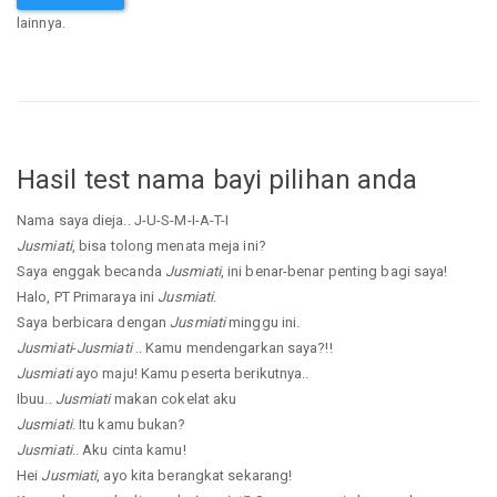
lainnya.
Hasil test nama bayi pilihan anda
Nama saya dieja.. J-U-S-M-I-A-T-I
Jusmiati
, bisa tolong menata meja ini?
Saya enggak becanda
Jusmiati
, ini benar-benar penting bagi saya!
Halo, PT Primaraya ini
Jusmiati
.
Saya berbicara dengan
Jusmiati
minggu ini.
Jusmiati
-
Jusmiati
.. Kamu mendengarkan saya?!!
Jusmiati
ayo maju! Kamu peserta berikutnya..
Ibuu..
Jusmiati
makan cokelat aku
Jusmiati
. Itu kamu bukan?
Jusmiati
.. Aku cinta kamu!
Hei
Jusmiati
, ayo kita berangkat sekarang!