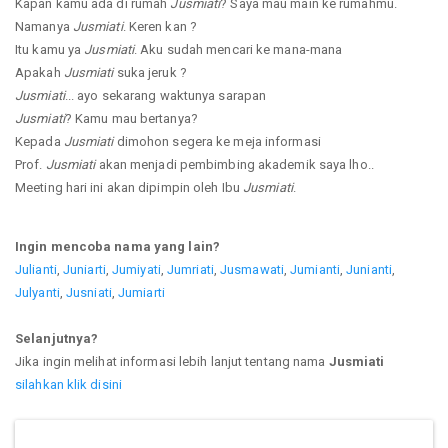
Kapan kamu ada di rumah
Jusmiati
? Saya mau main ke rumahmu.
Namanya
Jusmiati
. Keren kan ?
Itu kamu ya
Jusmiati
. Aku sudah mencari ke mana-mana
Apakah
Jusmiati
suka jeruk ?
Jusmiati
... ayo sekarang waktunya sarapan
Jusmiati
? Kamu mau bertanya?
Kepada
Jusmiati
dimohon segera ke meja informasi
Prof.
Jusmiati
akan menjadi pembimbing akademik saya lho..
Meeting hari ini akan dipimpin oleh Ibu
Jusmiati
.
Ingin mencoba nama yang lain?
Julianti
,
Juniarti
,
Jumiyati
,
Jumriati
,
Jusmawati
,
Jumianti
,
Junianti
,
Julyanti
,
Jusniati
,
Jumiarti
Selanjutnya?
Jika ingin melihat informasi lebih lanjut tentang nama
Jusmiati
silahkan klik disini