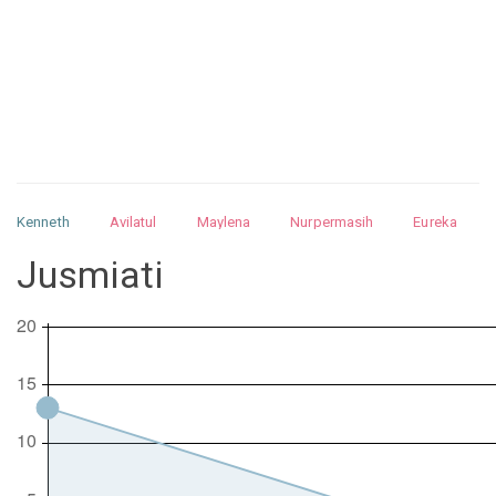
Kenneth
Avilatul
Maylena
Nurpermasih
Eureka
Julita
Matthew
Isabella
Arquelao
Kayla
Kayla
Jusmiati
Nurhilman
Pathin
Muhalis
Abdullah