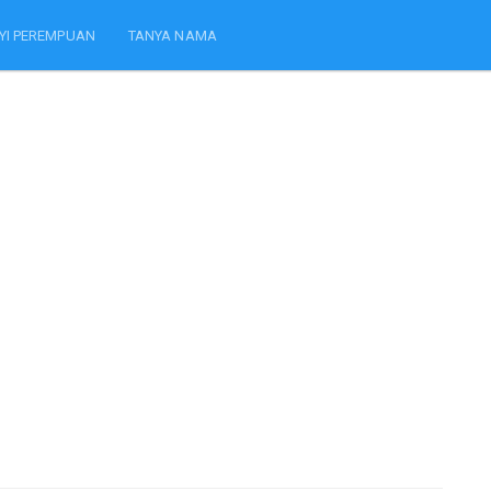
YI PEREMPUAN
TANYA NAMA