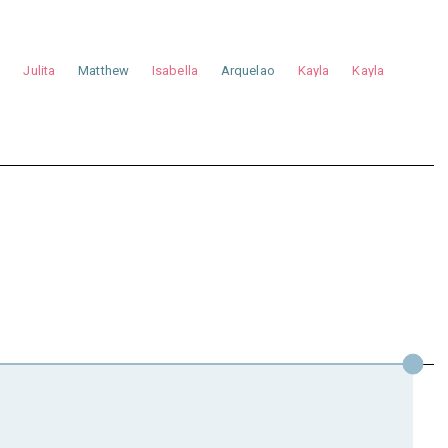
a
Julita
Matthew
Isabella
Arquelao
Kayla
Kayla