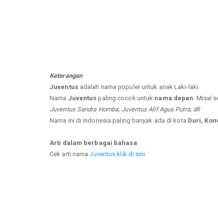
Keterangan
Juventus
adalah nama populer untuk anak Laki-laki.
Nama
Juventus
paling cocok untuk
nama depan
. Misal 
Juventus Sandra Homba, Juventus Alif Agus Putra, dll
Nama ini di indonesia paling banyak ada di kota
Duri, Ko
Arti dalam berbagai bahasa
Cek arti nama
Juventus klik di sini