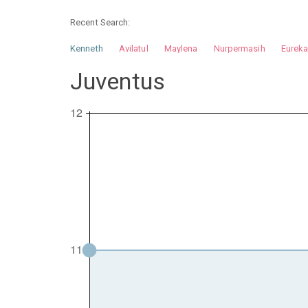
Recent Search:
Kenneth
Avilatul
Maylena
Nurpermasih
Eurek
Nurhilman
Pathin
Muhalis
Abdullah
Juventus