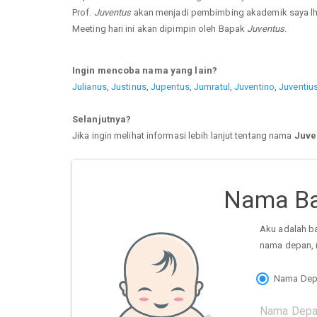
Prof.
Juventus
akan menjadi pembimbing akademik saya lh
Meeting hari ini akan dipimpin oleh Bapak
Juventus
.
Ingin mencoba nama yang lain?
Julianus
,
Justinus
,
Jupentus
,
Jumratul
,
Juventino
,
Juventiu
Selanjutnya?
Jika ingin melihat informasi lebih lanjut tentang nama
Juve
Nama Ba
Aku adalah b
nama depan, 
Nama Dep