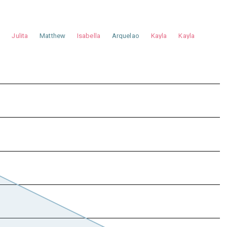
a
Julita
Matthew
Isabella
Arquelao
Kayla
Kayla