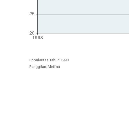
Popularitas: tahun 1998
Panggilan: Meilina