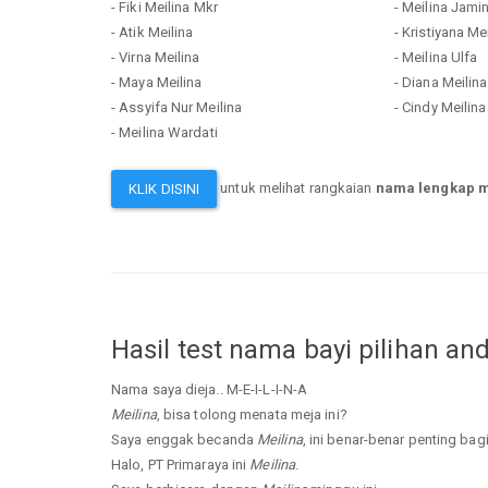
- Fiki Meilina Mkr
- Meilina Jami
- Atik Meilina
- Kristiyana Me
- Virna Meilina
- Meilina Ulfa
- Maya Meilina
- Diana Meilina
- Assyifa Nur Meilina
- Cindy Meilina
- Meilina Wardati
untuk melihat rangkaian
nama lengkap m
KLIK DISINI
Hasil test nama bayi pilihan an
Nama saya dieja.. M-E-I-L-I-N-A
Meilina
, bisa tolong menata meja ini?
Saya enggak becanda
Meilina
, ini benar-benar penting bag
Halo, PT Primaraya ini
Meilina
.