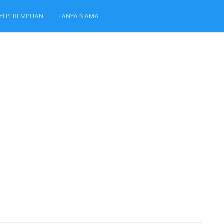
YI PEREMPUAN
TANYA NAMA