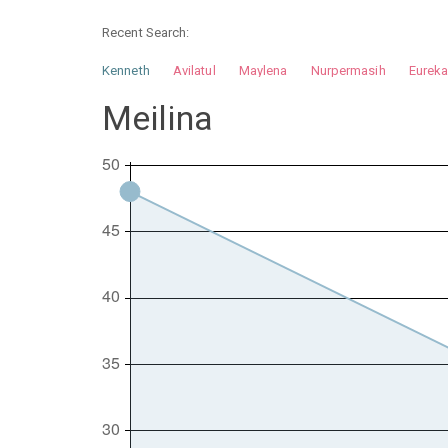
Recent Search:
Kenneth
Avilatul
Maylena
Nurpermasih
Eurek
Nurhilman
Pathin
Muhalis
Abdullah
Meilina