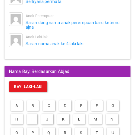
Serliyana permata
Anak Perempuan
Saran dong nama anak perempuan baru ketemu
ajna
Anak Laki-laki
Saran nama anak ke 4 laki laki
Nama Bayi Berdasarkan Abjad
BAYI LAKI-LAKI
A
B
C
D
E
F
G
H
I
J
K
L
M
N
O
P
Q
R
S
T
U