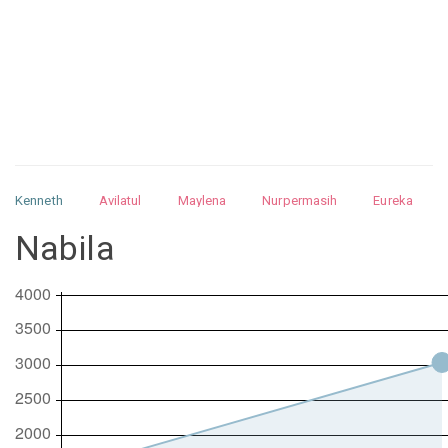
Kenneth
Avilatul
Maylena
Nurpermasih
Eureka
Julita
Matthew
Isabella
Arquelao
Kayla
Kayla
Nabila
Nurhilman
Pathin
Muhalis
Abdullah