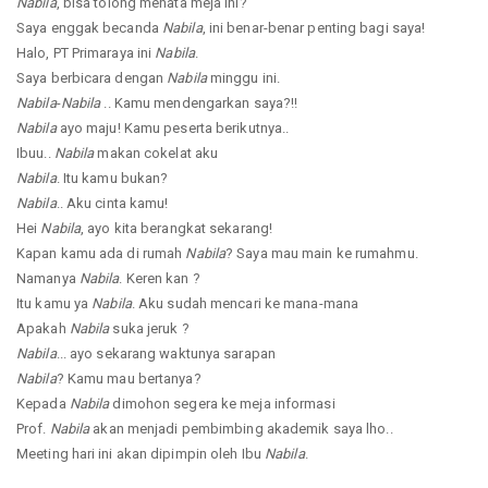
Nabila
, bisa tolong menata meja ini?
Saya enggak becanda
Nabila
, ini benar-benar penting bagi saya!
Halo, PT Primaraya ini
Nabila
.
Saya berbicara dengan
Nabila
minggu ini.
Nabila
-
Nabila
.. Kamu mendengarkan saya?!!
Nabila
ayo maju! Kamu peserta berikutnya..
Ibuu..
Nabila
makan cokelat aku
Nabila
. Itu kamu bukan?
Nabila
.. Aku cinta kamu!
Hei
Nabila
, ayo kita berangkat sekarang!
Kapan kamu ada di rumah
Nabila
? Saya mau main ke rumahmu.
Namanya
Nabila
. Keren kan ?
Itu kamu ya
Nabila
. Aku sudah mencari ke mana-mana
Apakah
Nabila
suka jeruk ?
Nabila
... ayo sekarang waktunya sarapan
Nabila
? Kamu mau bertanya?
Kepada
Nabila
dimohon segera ke meja informasi
Prof.
Nabila
akan menjadi pembimbing akademik saya lho..
Meeting hari ini akan dipimpin oleh Ibu
Nabila
.