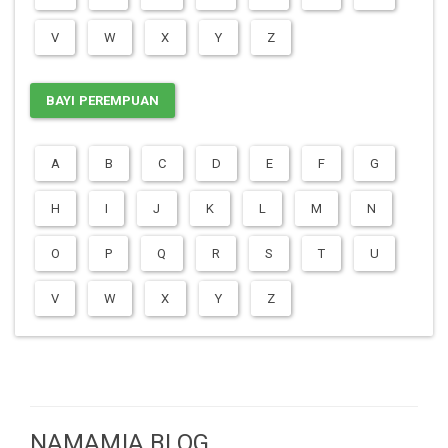
V
W
X
Y
Z
BAYI PEREMPUAN
A
B
C
D
E
F
G
H
I
J
K
L
M
N
O
P
Q
R
S
T
U
V
W
X
Y
Z
NAMAMIA BLOG