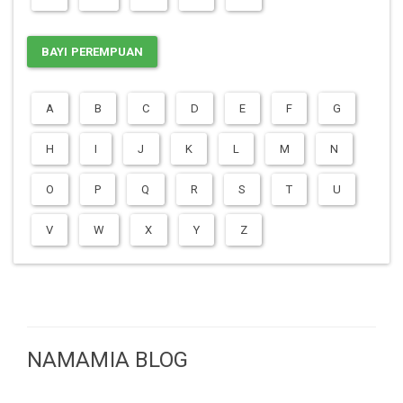
BAYI PEREMPUAN
A
B
C
D
E
F
G
H
I
J
K
L
M
N
O
P
Q
R
S
T
U
V
W
X
Y
Z
NAMAMIA BLOG