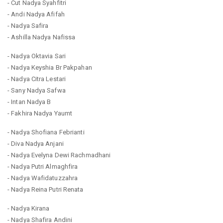
- Cut Nadya Syahfitri
- Andi Nadya Afifah
- Nadya Safira
- Ashilla Nadya Nafissa
- Nadya Oktavia Sari
- Nadya Keyshia Br Pakpahan
- Nadya Citra Lestari
- Sany Nadya Safwa
- Intan Nadya B
- Fakhira Nadya Yaumt
- Nadya Shofiana Febrianti
- Diva Nadya Anjani
- Nadya Evelyna Dewi Rachmadhani
- Nadya Putri Almaghfira
- Nadya Wafidatuzzahra
- Nadya Reina Putri Renata
- Nadya Kirana
- Nadya Shafira Andini