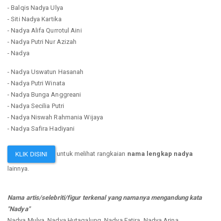
- Balqis Nadya Ulya
- Siti Nadya Kartika
- Nadya Alifa Qurrotul Aini
- Nadya Putri Nur Azizah
- Nadya
- Nadya Uswatun Hasanah
- Nadya Putri Winata
- Nadya Bunga Anggreani
- Nadya Secilia Putri
- Nadya Niswah Rahmania Wijaya
- Nadya Safira Hadiyani
untuk melihat rangkaian
nama lengkap nadya
KLIK DISINI
lainnya.
Nama artis/selebriti/figur terkenal yang namanya mengandung kata
"Nadya"
Nadya Mulya, Nadya Hutagalung, Nadya Fatira, Nadya Arina