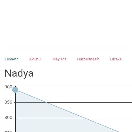
Kenneth
Avilatul
Maylena
Nurpermasih
Eureka
Julita
Matthew
Isabella
Arquelao
Kayla
Kayla
Nadya
Nurhilman
Pathin
Muhalis
Abdullah