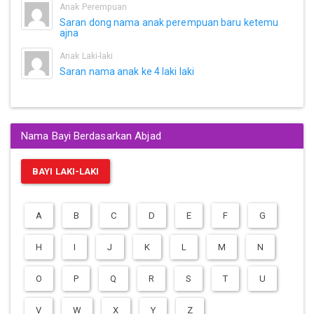
Anak Perempuan
Saran dong nama anak perempuan baru ketemu
ajna
Anak Laki-laki
Saran nama anak ke 4 laki laki
Nama Bayi Berdasarkan Abjad
BAYI LAKI-LAKI
A
B
C
D
E
F
G
H
I
J
K
L
M
N
O
P
Q
R
S
T
U
V
W
X
Y
Z