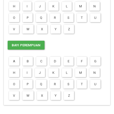
H
I
J
K
L
M
N
O
P
Q
R
S
T
U
V
W
X
Y
Z
BAYI PEREMPUAN
A
B
C
D
E
F
G
H
I
J
K
L
M
N
O
P
Q
R
S
T
U
V
W
X
Y
Z