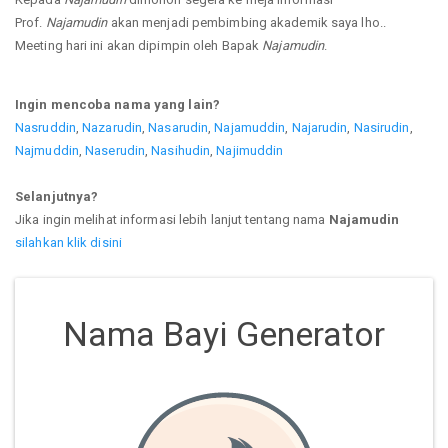
Prof.
Najamudin
akan menjadi pembimbing akademik saya lho..
Meeting hari ini akan dipimpin oleh Bapak
Najamudin
.
Ingin mencoba nama yang lain?
Nasruddin
,
Nazarudin
,
Nasarudin
,
Najamuddin
,
Najarudin
,
Nasirudin
,
Najmuddin
,
Naserudin
,
Nasihudin
,
Najimuddin
Selanjutnya?
Jika ingin melihat informasi lebih lanjut tentang nama
Najamudin
silahkan klik disini
Nama Bayi Generator