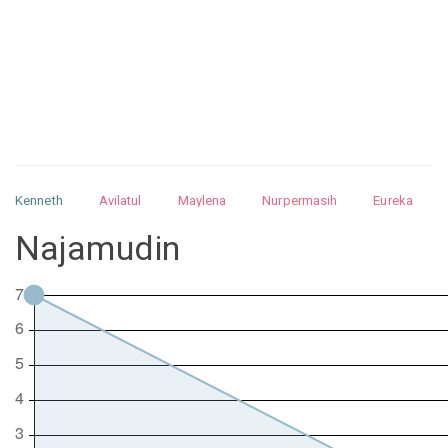
Kenneth
Avilatul
Maylena
Nurpermasih
Eureka
Julita
Matthew
Isabella
Arquelao
Kayla
Kayla
Najamudin
Nurhilman
Pathin
Muhalis
Abdullah