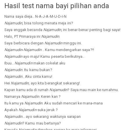
Hasil test nama bayi pilihan anda
Nama saya dieja.. N-A-J-A-M-U-D-I-N
Najamudin
, bisa tolong menata meja ini?
Saya enggak becanda
Najamudin
, ini benar-benar penting bagi saya!
Halo, PT Primaraya ini
Najamudin
.
Saya berbicara dengan
Najamudin
minggu ini.
Najamudin
-
Najamudin
.. Kamu mendengarkan saya?!!
Najamudin
ayo maju! Kamu peserta berikutnya..
Ibuu..
Najamudin
makan cokelat aku
Najamudin
. Itu kamu bukan?
Najamudin
.. Aku cinta kamu!
Hei
Najamudin
, ayo kita berangkat sekarang!
Kapan kamu ada di rumah
Najamudin
? Saya mau main ke rumahmu.
Namanya
Najamudin
. Keren kan ?
Itu kamu ya
Najamudin
. Aku sudah mencari ke mana-mana
Apakah
Najamudin
suka jeruk ?
Najamudin
... ayo sekarang waktunya sarapan
Najamudin
? Kamu mau bertanya?
Kepada
Najamudin
dimohon segera ke meja informasi