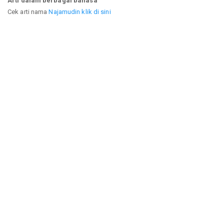
Arti dalam berbagai bahasa
Cek arti nama
Najamudin klik di sini