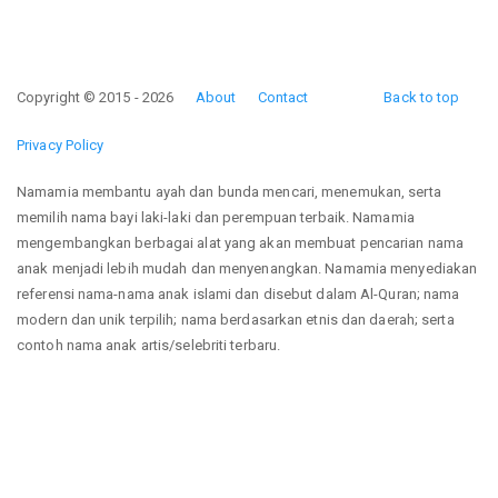
Copyright © 2015 - 2026
About
Contact
Back to top
Privacy Policy
Namamia membantu ayah dan bunda mencari, menemukan, serta
memilih nama bayi laki-laki dan perempuan terbaik. Namamia
mengembangkan berbagai alat yang akan membuat pencarian nama
anak menjadi lebih mudah dan menyenangkan. Namamia menyediakan
referensi nama-nama anak islami dan disebut dalam Al-Quran; nama
modern dan unik terpilih; nama berdasarkan etnis dan daerah; serta
contoh nama anak artis/selebriti terbaru.