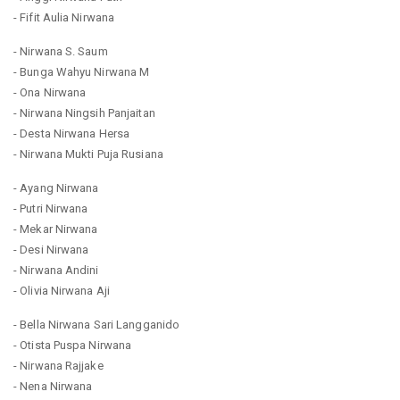
- Fifit Aulia Nirwana
- Nirwana S. Saum
- Bunga Wahyu Nirwana M
- Ona Nirwana
- Nirwana Ningsih Panjaitan
- Desta Nirwana Hersa
- Nirwana Mukti Puja Rusiana
- Ayang Nirwana
- Putri Nirwana
- Mekar Nirwana
- Desi Nirwana
- Nirwana Andini
- Olivia Nirwana Aji
- Bella Nirwana Sari Langganido
- Otista Puspa Nirwana
- Nirwana Rajjake
- Nena Nirwana