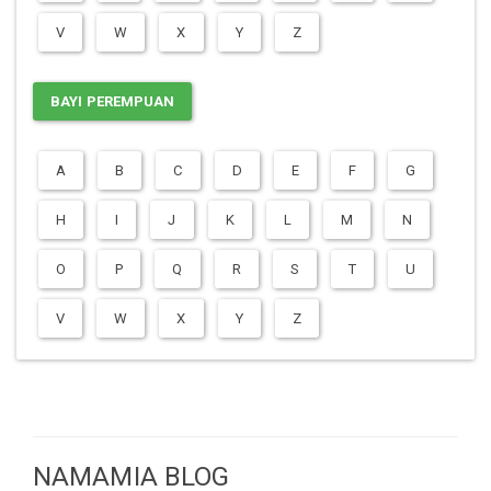
V
W
X
Y
Z
BAYI PEREMPUAN
A
B
C
D
E
F
G
H
I
J
K
L
M
N
O
P
Q
R
S
T
U
V
W
X
Y
Z
NAMAMIA BLOG