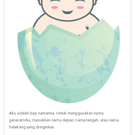
Aku adalah bayi namamia. Untuk menggunakan nama
generatorku, masukkan nama depan, nama tengah, atau nama
belakang yang diinginkan.