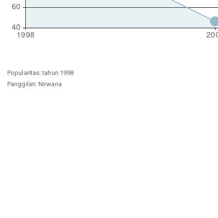
Popularitas: tahun 1998
Panggilan: Nirwana