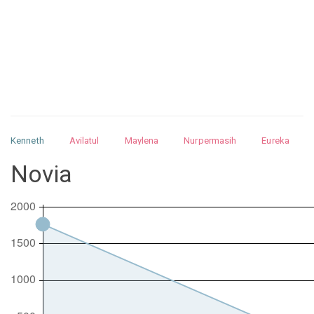
Kenneth
Avilatul
Maylena
Nurpermasih
Eureka
Julita
Matthew
Isabella
Arquelao
Kayla
Kayla
Novia
Nurhilman
Pathin
Muhalis
Abdullah