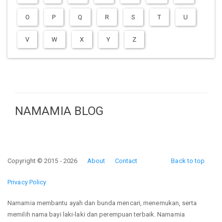
O
P
Q
R
S
T
U
V
W
X
Y
Z
NAMAMIA BLOG
Copyright © 2015 - 2026
About
Contact
Back to top
Privacy Policy
Namamia membantu ayah dan bunda mencari, menemukan, serta
memilih nama bayi laki-laki dan perempuan terbaik. Namamia