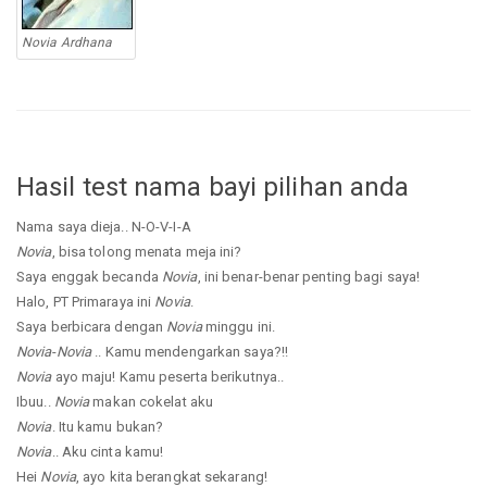
Novia Ardhana
Hasil test nama bayi pilihan anda
Nama saya dieja.. N-O-V-I-A
Novia
, bisa tolong menata meja ini?
Saya enggak becanda
Novia
, ini benar-benar penting bagi saya!
Halo, PT Primaraya ini
Novia
.
Saya berbicara dengan
Novia
minggu ini.
Novia
-
Novia
.. Kamu mendengarkan saya?!!
Novia
ayo maju! Kamu peserta berikutnya..
Ibuu..
Novia
makan cokelat aku
Novia
. Itu kamu bukan?
Novia
.. Aku cinta kamu!
Hei
Novia
, ayo kita berangkat sekarang!