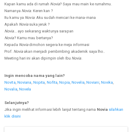
Kapan kamu ada di rumah
Novia
? Saya mau main ke rumahmu.
Namanya
Novia
. Keren kan ?
Itu kamu ya
Novia
. Aku sudah mencari ke mana-mana
Apakah
Novia
suka jeruk ?
Novia
... ayo sekarang waktunya sarapan
Novia
? Kamu mau bertanya?
Kepada
Novia
dimohon segera ke meja informasi
Prof.
Novia
akan menjadi pembimbing akademik saya lho..
Meeting hari ini akan dipimpin oleh Ibu
Novia
.
Ingin mencoba nama yang lain?
Novita
,
Noviana
,
Nopita
,
Nofita
,
Nopia
,
Novelia
,
Noviani
,
Novika
,
Novalia
,
Novela
Selanjutnya?
Jika ingin melihat informasi lebih lanjut tentang nama
Novia
silahkan
klik disini