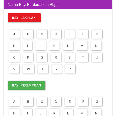
Nama Bayi Berdasarkan Abjad
BAYI LAKI-LAKI
A
B
C
D
E
F
G
H
I
J
K
L
M
N
O
P
Q
R
S
T
U
V
W
X
Y
Z
BAYI PEREMPUAN
A
B
C
D
E
F
G
H
I
J
K
L
M
N