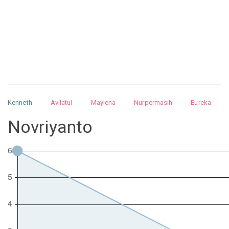
Kenneth
Avilatul
Maylena
Nurpermasih
Eureka
Julita
Matthew
Isabella
Arquelao
Kayla
Kayla
Novriyanto
Nurhilman
Pathin
Muhalis
Abdullah