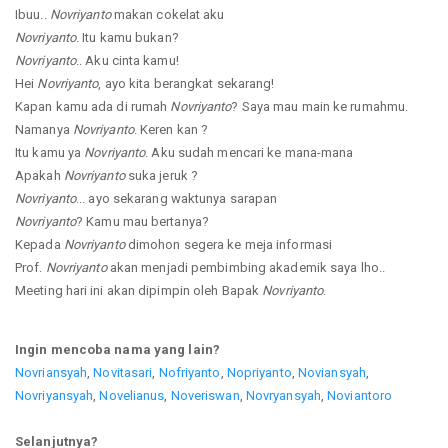
Ibuu..
Novriyanto
makan cokelat aku
Novriyanto
. Itu kamu bukan?
Novriyanto
.. Aku cinta kamu!
Hei
Novriyanto
, ayo kita berangkat sekarang!
Kapan kamu ada di rumah
Novriyanto
? Saya mau main ke rumahmu.
Namanya
Novriyanto
. Keren kan ?
Itu kamu ya
Novriyanto
. Aku sudah mencari ke mana-mana
Apakah
Novriyanto
suka jeruk ?
Novriyanto
... ayo sekarang waktunya sarapan
Novriyanto
? Kamu mau bertanya?
Kepada
Novriyanto
dimohon segera ke meja informasi
Prof.
Novriyanto
akan menjadi pembimbing akademik saya lho..
Meeting hari ini akan dipimpin oleh Bapak
Novriyanto
.
Ingin mencoba nama yang lain?
Novriansyah
,
Novitasari
,
Nofriyanto
,
Nopriyanto
,
Noviansyah
,
Novriyansyah
,
Novelianus
,
Noveriswan
,
Novryansyah
,
Noviantoro
Selanjutnya?