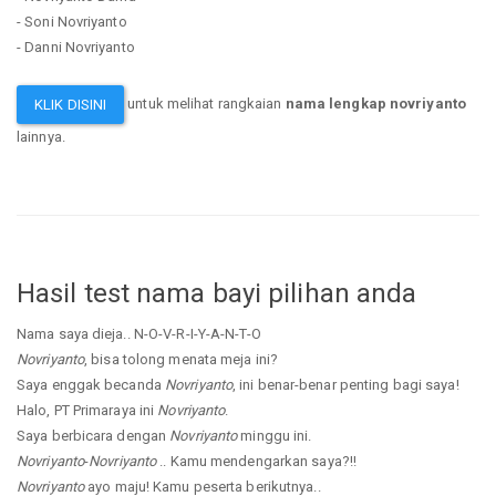
- Soni Novriyanto
- Danni Novriyanto
untuk melihat rangkaian
nama lengkap novriyanto
KLIK DISINI
lainnya.
Hasil test nama bayi pilihan anda
Nama saya dieja.. N-O-V-R-I-Y-A-N-T-O
Novriyanto
, bisa tolong menata meja ini?
Saya enggak becanda
Novriyanto
, ini benar-benar penting bagi saya!
Halo, PT Primaraya ini
Novriyanto
.
Saya berbicara dengan
Novriyanto
minggu ini.
Novriyanto
-
Novriyanto
.. Kamu mendengarkan saya?!!
Novriyanto
ayo maju! Kamu peserta berikutnya..