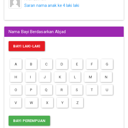
Saran nama anak ke 4 laki laki
Nama Bayi Berdasarkan Abjad
BAYI LAKI-LAKI
A
B
C
D
E
F
G
H
I
J
K
L
M
N
O
P
Q
R
S
T
U
V
W
X
Y
Z
BAYI PEREMPUAN